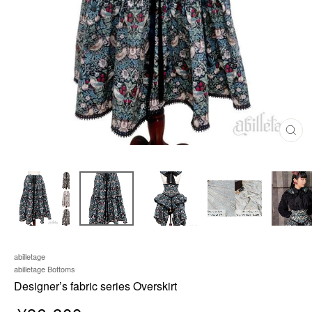
C
L
O
S
E
(
E
S
C
)
abilletage
abilletage Bottoms
Designer’s fabric series Overskirt