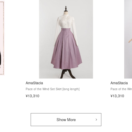
AmaStacia
AmaStacia
Pace of the Wind Set Skirt [long length]
Pace of the Win
¥13,310
¥13,310
Show More