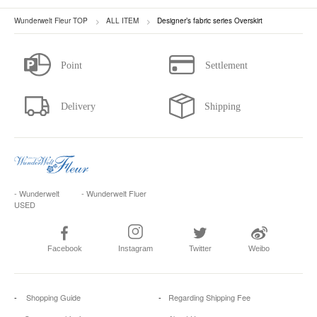
Wunderwelt Fleur TOP
ALL ITEM
Designer’s fabric series Overskirt
- Wunderwelt
- Wunderwelt Fluer
USED
Facebook
Instagram
Twitter
Weibo
Shopping Guide
Regarding Shipping Fee