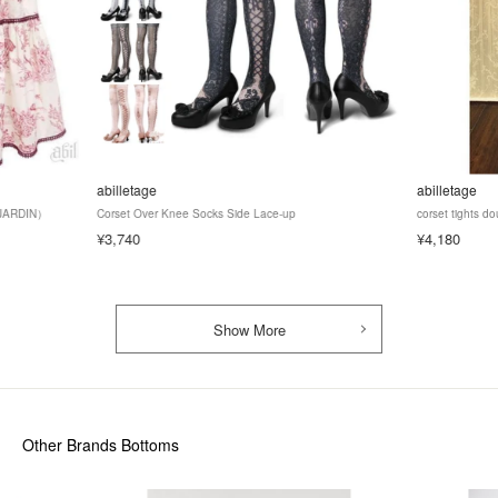
abilletage
abilletage
L JARDIN）
Corset Over Knee Socks Side Lace-up
corset tights do
¥3,740
¥4,180
Show More
Other Brands Bottoms