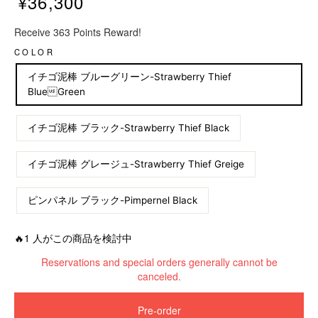
¥36,300
R
Receive 363 Points Reward!
e
g
COLOR
u
イチゴ泥棒 ブルーグリーン-Strawberry Thief
l
BlueGreen
a
r
p
イチゴ泥棒 ブラック-Strawberry Thief Black
r
i
イチゴ泥棒 グレージュ-Strawberry Thief Greige
c
e
ピンパネル ブラック-Pimpernel Black
🔥1 人がこの商品を検討中
Reservations and special orders generally cannot be
canceled.
Pre-order