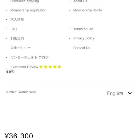
Overseas shipping
About Us
Membership registration
Membership Points
求人情報
FAQ
Terms of use
利用規約
Privacy policy
返金ポリシー
Contact Us
ワンダーウェルト ブログ
Customer Review
4.9/5
© 2026, WunderWelt
¥36,300