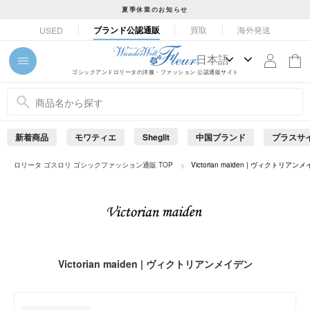
コ
夏季休業のお知らせ
ン
ス
ブランド公認通販
買取
海外発送
USED
テ
ラ
ン
イ
ツ
ド
ゴシックアンドロリータの洋服・ファッション 公認通販サイト
に
シ
ス
ョ
キ
ー
ッ
を
新着商品
モワティエ
Sheglit
中国ブランド
プラスサ
プ
止
め
す
ロリータ ゴスロリ ゴシックファッション通販 TOP
Victorian maiden | ヴィクトリアン
る
る
Victorian maiden | ヴィクトリアンメイデン