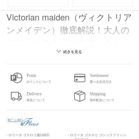
Victorian maiden（ヴィクトリア
ンメイデン）徹底解説！大人の
ロリータスタイルを楽しむため
の基本ガイド
続きを見る
Victorian maiden（ヴィクトリアンメイデン）は、クラシカルロリィタの世界を語るうえで
外せない代表的なブランドです。上品さや気品を大切にしながら、大人っぽいロリータス
タイルを実現したい方にとっては憧れの存在ともいえます。
この記事では、Victorian maidenを初めて知る方から、もう少し詳しい背景やアイテム情報
ポイントについて
選べる決済方法
を押さえたい中級者の方まで幅広く役立つよう、ブランドの歴史や代表作、季節ごとの着
こなし方やお手入れ方法、購入先などを網羅的にまとめました。Victorian maidenならでは
の魅力を存分に感じられるように解説していきますので、ぜひ最後まで読んでみてくださ
い。
発送について
海外配送について
Victorian maiden（ヴィクトリア
ンメイデン）とは？
Victorian maiden（ヴィクトリアンメイデン）は1999年に誕生した日本のクラシカルロリ
ィタブランドです。ブランド名は「ヴィクトリア朝時代の乙女」を意味しており、19世紀
- ロリータ ゴスロリ服USED
- ロリータ ゴスロリ ゴシックファッシ
の英国ヴィクトリア朝文化をイメージソースとしています。