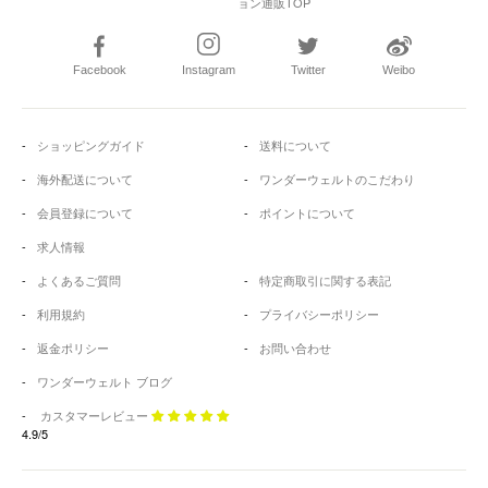
ョン通販TOP
クラシカルロリィタブランドの中でも特にエレガントかつ上品な雰囲気が特徴で、甘すぎ
ない落ち着いたカラーやデザインで幅広い年代から支持を得ています。
クラシカルロリィタというジャンルを切り拓いた、いわば“登竜門的”な存在といえるでしょ
う。ほかのロリィタブランドが愛らしさやポップ感を重視する傾向があるのに対し、
Victorian maidenは重厚感やクラシカルな美意識を大切にした大人っぽいテイストを得意と
Facebook
Instagram
Twitter
Weibo
しています。
Victorian maiden（ヴィクトリア
ショッピングガイド
送料について
ンメイデン）の代表アイテム・
海外配送について
ワンダーウェルトのこだわり
シリーズ
会員登録について
ポイントについて
Victorian maidenでは数々のドレスやシリーズが発売されており、その多くはクラシカルロ
求人情報
リィタの定番として長年愛されてきました。たとえば「クラシカルドールドレス」はブラ
ンドを象徴する人気アイテムの一つ。繊細なレースやコルセット風のウエストライン、広
よくあるご質問
特定商取引に関する表記
がりすぎない控えめなAラインなど、上品でクラシカルなシルエットが魅力です。
もう一つ有名なのが「ロココブーケシリーズ」。ロココ調の花柄を大胆にあしらった生地
利用規約
プライバシーポリシー
が使われ、華やかながらも落ち着いた色使いで大人の女性が着こなしやすいデザインに仕
上がっています。これらのシリーズは新品はもちろん中古市場でも高い評価を受けてお
返金ポリシー
お問い合わせ
り、状態の良いアイテムは人気が集中してすぐに売り切れてしまうこともしばしば。
Victorian maidenのアイテムは一度ハマるとコレクション欲が高まる方も多いので、定番シ
ワンダーウェルト ブログ
リーズからチェックするのがおすすめです。
Victorian maiden（ヴィクトリア
カスタマーレビュー
4.9/5
ンメイデン）季節ごとの選び方