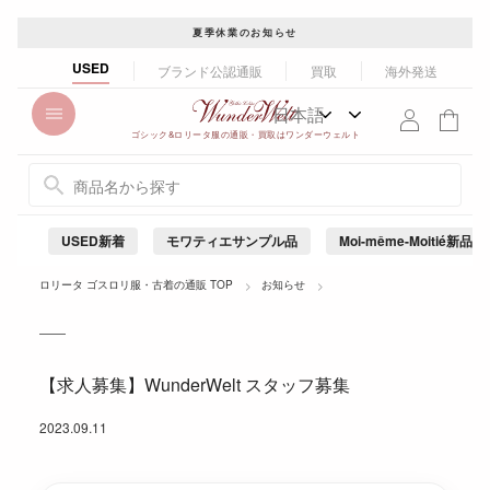
コ
夏季休業のお知らせ
ン
ス
USED
ブランド公認通販
買取
海外発送
ラ
テ
イ
ン
ド
ゴシック&ロリータ服の通販・買取はワンダーウェルト
ツ
シ
に
ョ
ス
ー
を
キ
USED新着
モワティエサンプル品
Moi-même-Moitié新品
止
ッ
め
プ
ロリータ ゴスロリ服・古着の通販 TOP
お知らせ
る
す
る
【求人募集】WunderWelt スタッフ募集
2023.09.11