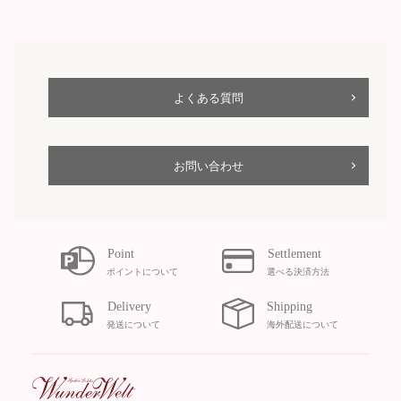
b
t
o
e
o
r
k
に
で
投
よくある質問
シ
稿
ェ
す
ア
る
お問い合わせ
す
る
ポイントについて
選べる決済方法
発送について
海外配送について