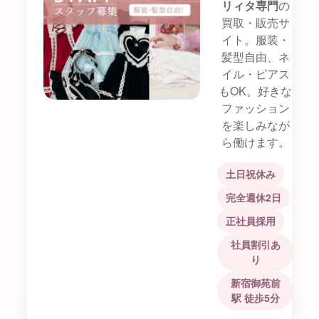
リィタ専門
の
買取・販売サ
イト。服装・
髪型自由、ネ
イル・ピアス
もOK。好きな
ファッション
を楽しみなが
ら働けます。
土日祝休み
完全週休2日
正社員採用
社員割引あ
り
新宿御苑前
駅 徒歩5分