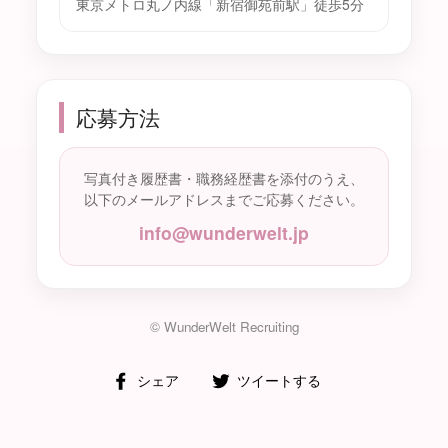
東京メトロ丸ノ内線「新宿御苑前駅」徒歩5分
応募方法
写真付き履歴書・職務経歴書を添付のうえ、
以下のメールアドレスまでご応募ください。
info@wunderwelt.jp
© WunderWelt Recruiting
F
T
シェア
ツイートする
a
w
c
i
e
t