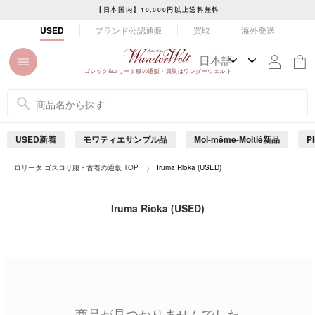
コ
【日本国内】10,000円以上送料無料
ン
ス
ブランド公認通販
買取
海外発送
USED
テ
ラ
ン
イ
ツ
ド
ゴシック&ロリータ服の通販・買取はワンダーウェルト
に
シ
ス
ョ
キ
ー
ッ
を
USED新着
モワティエサンプル品
Moi-même-Moitié新品
P
プ
止
め
す
ロリータ ゴスロリ服・古着の通販 TOP
Iruma Rioka (USED)
る
る
Iruma Rioka (USED)
商品が見つかりませんでした