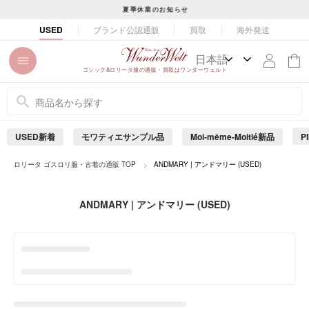
コ
夏季休業のお知らせ
ン
ス
ブランド公認通販
買取
海外発送
USED
テ
ラ
ン
イ
ツ
ド
ゴシック&ロリータ服の通販・買取はワンダーウェルト
に
シ
ス
ョ
キ
ー
ッ
を
USED新着
モワティエサンプル品
Moi-même-Moitié新品
P
プ
止
め
す
ロリータ ゴスロリ服・古着の通販 TOP
ANDMARY | アンドマリー (USED)
る
る
ANDMARY | アンドマリー (USED)