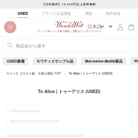
コ
【日本国内】10,000円以上送料無料
ン
ス
ブランド公認通販
買取
海外発送
USED
テ
ラ
ン
イ
ツ
ド
ゴシック&ロリータ服の通販・買取はワンダーウェルト
に
シ
ス
ョ
キ
ー
ッ
を
USED新着
モワティエサンプル品
Moi-même-Moitié新品
P
プ
止
め
す
ロリータ ゴスロリ服・古着の通販 TOP
To Alice | トゥーアリス (USED)
る
る
To Alice | トゥーアリス (USED)