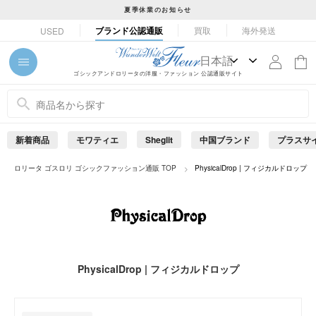
コ
夏季休業のお知らせ
ン
ス
ブランド公認通販
買取
海外発送
USED
テ
ラ
ン
イ
ツ
ド
ゴシックアンドロリータの洋服・ファッション 公認通販サイト
に
シ
ス
ョ
キ
ー
ッ
を
新着商品
モワティエ
Sheglit
中国ブランド
プラスサ
プ
止
め
す
ロリータ ゴスロリ ゴシックファッション通販 TOP
PhysicalDrop | フィジカルドロップ
る
る
PhysicalDrop | フィジカルドロップ