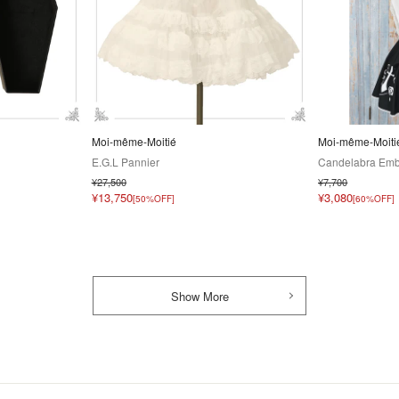
Moi-même-Moitié
Moi-même-Moiti
E.G.L Pannier
Candelabra Embr
¥27,500
¥7,700
¥13,750
¥3,080
[50%OFF]
[60%OFF]
Show More