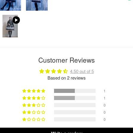
Customer Reviews
4.50 out of 5
Based on 2 reviews
1
1
0
0
0