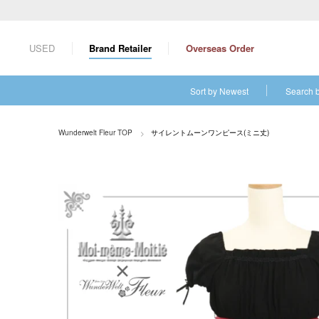
S
k
i
USED
Brand Retailer
Overseas Order
p
t
o
Sort by Newest
Search 
c
o
n
Wunderwelt Fleur TOP
サイレントムーンワンピース(ミニ丈)
t
e
n
t