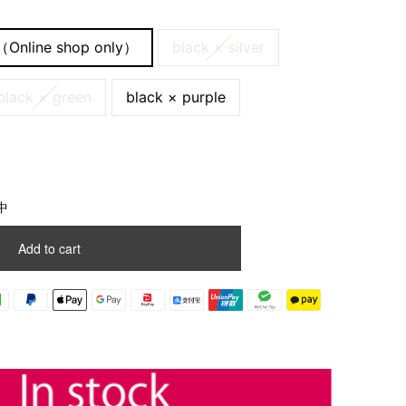
（Online shop only）
black × silver
black × green
black × purple
中
Add to cart