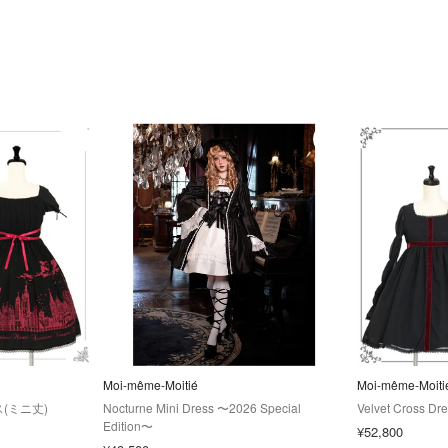
Moi-même-Moitié
Moi-même-Moiti
(ミニ丈)
Nocturne Mini Dress 〜2026 Special
Velvet Cross Dre
Edition〜
¥52,800