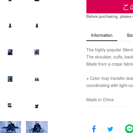
Before purchasing, please
Information
Siz
The highly popular Sile
The shoulder, cuffs, back
Made from a crepe fabric 
※ Color may transfer due 
coordinating with light-c
Made in China