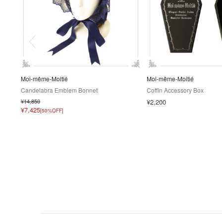
Moi-même-Moitié
Moi-même-Moitié
Candelabra Emblem Bonnet
Coffin Accessory Box
¥14,850
¥2,200
¥7,425
[50%OFF]