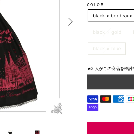
g
COLOR
u
black x bordeaux
l
a
r
black × gold
p
r
i
black × blue
c
e
🔥2 人がこの商品を検討