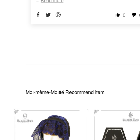
...
Read more
0
Moi-même-Moitié
Recommend Item