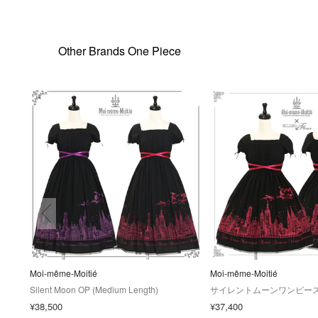
Other Brands One Piece
Moi-même-Moitié
Moi-même-Moitié
Silent Moon OP (Medium Length)
サイレントムーンワンピース
¥38,500
¥37,400