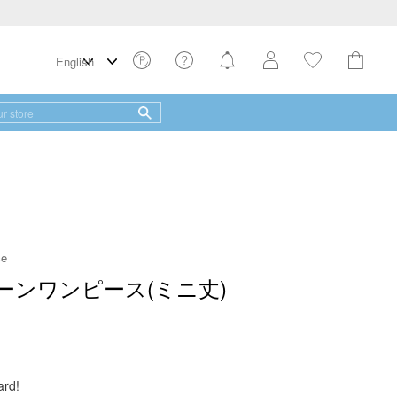
ce
ーンワンピース(ミニ丈)
s
ard!