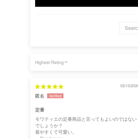
SORT BY
02/13/202
匿名
定番
モワティエの定番商品と言ってもよいのではない
でしょうか？
着やすくて可愛い。