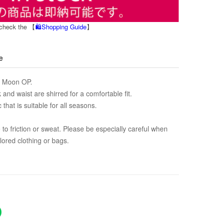
 check the 【
🛍️Shopping Guide
】
e
nt Moon OP.
 and waist are shirred for a comfortable fit.
that is suitable for all seasons.
to friction or sweat. Please be especially careful when
olored clothing or bags.