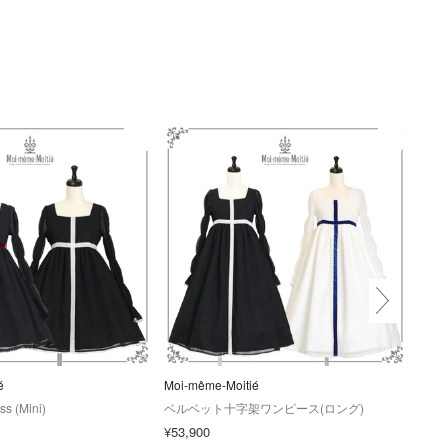
é
Moi-même-Moitié
Moi-
ss (Mini)
ベルベット十字架ワンピース(ロング)
Roya
¥53,900
¥35,