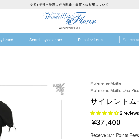
令和8年熊本地震に伴う配達・集荷への影響について
P
a
u
WunderWelt Fleur
s
by brand
Search by category
Plus size items
e
s
l
i
d
e
Moi-même-Moitié
s
Moi-même-Moitié One Pie
h
サイレントム
o
w
2 review
¥37,400
R
Receive 374 Points Rew
e