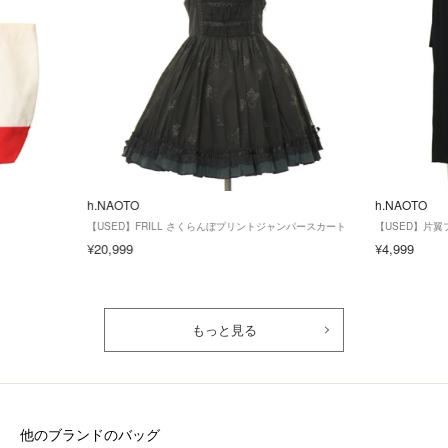
h.NAOTO
h.NAOTO
【USED】FRILL さくらんぼプリントジャンパースカート
【USED】片
¥20,999
¥4,999
もっと見る
他のブランドのバッグ