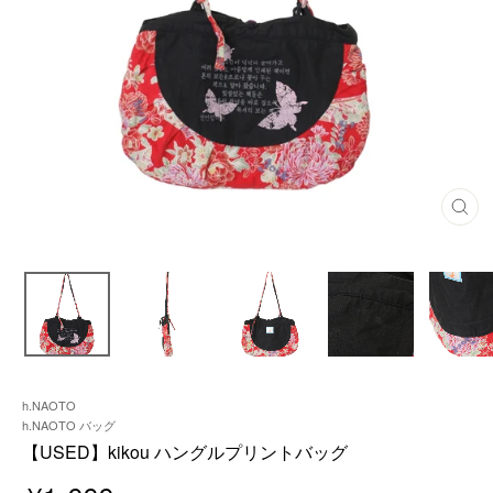
閉
じ
る
h.NAOTO
h.NAOTO バッグ
【USED】kikou ハングルプリントバッグ