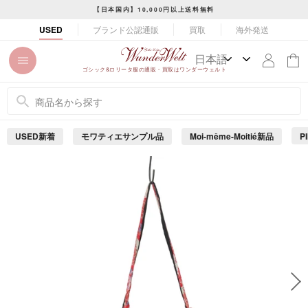
コ
【日本国内】10,000円以上送料無料
ン
ス
ブランド公認通販
買取
海外発送
USED
テ
ラ
ン
イ
ツ
ド
ゴシック&ロリータ服の通販・買取はワンダーウェルト
に
シ
ス
ョ
キ
ー
ッ
を
USED新着
モワティエサンプル品
Moi-même-Moitié新品
P
プ
止
め
す
る
る