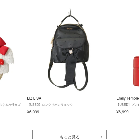
LIZ LISA
Emily Temple
ちごあみぐるみ付カゴ
【USED】ロングリボンリュック
【USED】プ
¥6,099
¥6,999
もっと見る