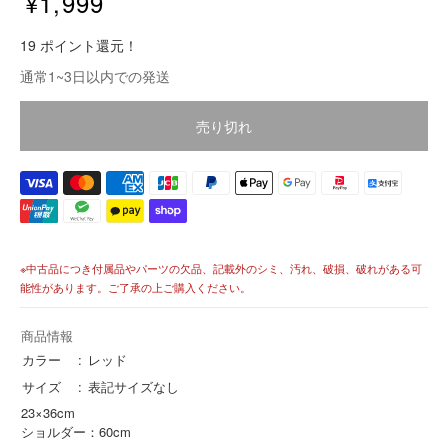
¥1,999
販
19 ポイント還元！
売
価
通常1~3日以内での発送
格
価
売り切れ
格
※中古品につき付属品やパーツの欠品、記載外のシミ、汚れ、破損、破れがある可
能性があります。ご了承の上ご購入ください。
商品情報
カラー
レッド
サイズ
表記サイズなし
23×36cm
ショルダー：60cm