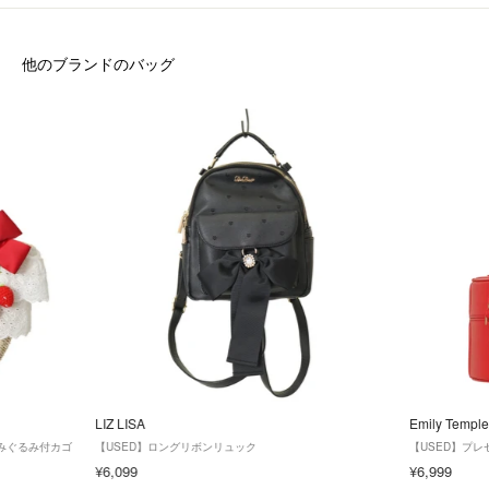
他のブランドのバッグ
LIZ LISA
Emily Temple
ちごあみぐるみ付カゴ
【USED】ロングリボンリュック
【USED】プ
¥6,099
¥6,999