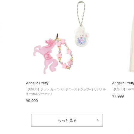
Angelic Pretty
Angelic Prett
【USED】ジュレ カーニバルポニーストラップ+オリジナル
【USED】Lov
キーホルダーセット
¥7,999
¥9,999
もっと見る