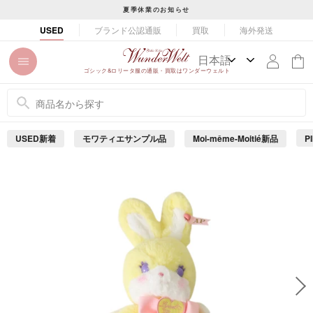
コ
夏季休業のお知らせ
ン
ス
ブランド公認通販
買取
海外発送
USED
テ
ラ
ン
イ
ツ
ド
ゴシック&ロリータ服の通販・買取はワンダーウェルト
に
シ
ス
ョ
キ
ー
ッ
を
USED新着
モワティエサンプル品
Moi-même-Moitié新品
P
プ
止
め
す
る
る