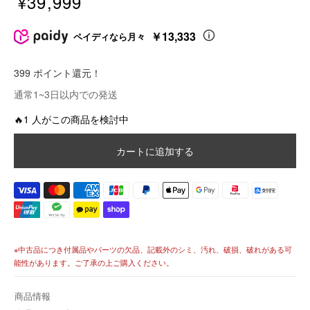
¥39,999
販
売
￥13,333
ペイディなら月々
価
格
399 ポイント還元！
価
通常1~3日以内での発送
格
🔥1 人がこの商品を検討中
カートに追加する
※中古品につき付属品やパーツの欠品、記載外のシミ、汚れ、破損、破れがある可
能性があります。ご了承の上ご購入ください。
商品情報