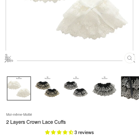
C
L
O
S
E
(
E
S
C
)
Moi-même-Moitié
2 Layers Crown Lace Cuffs
3 reviews