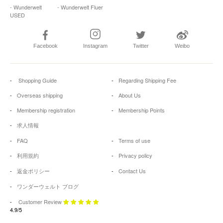
- Wunderwelt
- Wunderwelt Fluer
USED
Facebook
Instagram
Twitter
Weibo
Shopping Guide
Regarding Shipping Fee
Overseas shipping
About Us
Membership registration
Membership Points
求人情報
FAQ
Terms of use
利用規約
Privacy policy
返金ポリシー
Contact Us
ワンダーウェルト ブログ
Customer Review
4.9/5