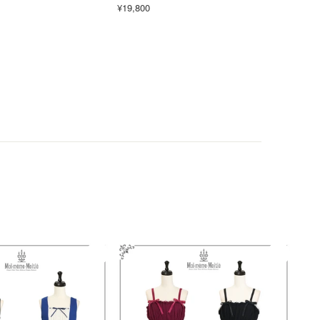
¥19,800
¥26,