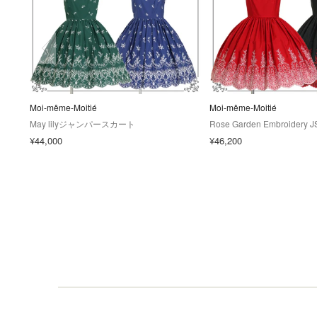
Moi-même-Moitié
Moi-même-Moitié
May lilyジャンパースカート
Rose Garden Embroidery J
¥44,000
¥46,200