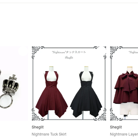
Sheglit
Sheglit
Nightmare Tuck Skirt
Nightmare Laye