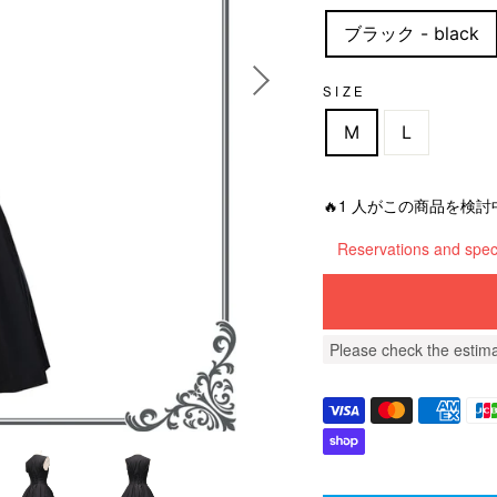
u
ブラック - black
l
a
r
SIZE
p
r
M
L
i
c
e
🔥1 人がこの商品を検討
Reservations and speci
Please check the estima