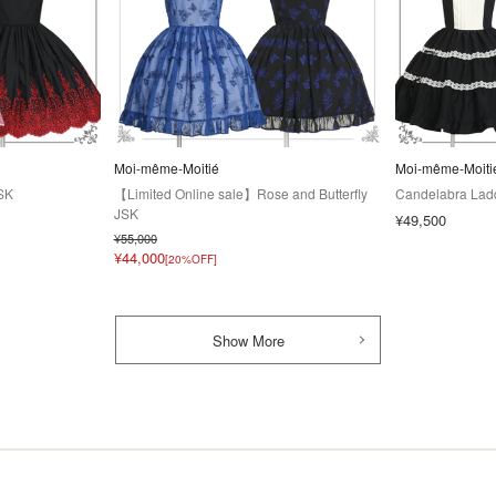
Moi-même-Moitié
Moi-même-Moiti
SK
【Limited Online sale】Rose and Butterfly
Candelabra Lad
JSK
¥49,500
¥55,000
¥44,000
[20%OFF]
Show More