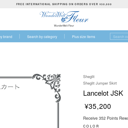
FREE INTERNATIONAL SHIPPING ON ORDERS OVER ¥30,000
P
a
u
WunderWelt Fleur
s
by brand
Search by category
Plus size items
e
s
l
i
d
e
Sheglit
s
Sheglit Jumper Skirt
h
Lancelot JSK
o
w
¥35,200
R
Receive 352 Points Rew
e
g
COLOR