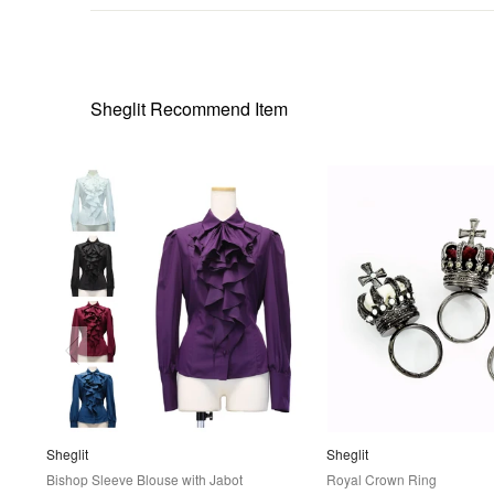
Sheglit
Recommend Item
Sheglit
Sheglit
Bishop Sleeve Blouse with Jabot
Royal Crown Ring