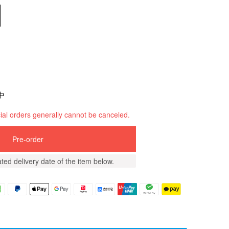
中
al orders generally cannot be canceled.
Pre-order
ted delivery date of the item below.