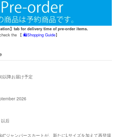
tion】tab for delivery time of pre-order items.
e check the 【
🛍️Shopping Guide
】
e
中旬以降お届け予定
eptember 2026
 以后
celot"ジャンパースカートが、新たにLサイズを加えて再登場