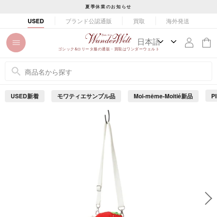
コ
夏季休業のお知らせ
ン
ス
ブランド公認通販
買取
海外発送
USED
テ
ラ
ン
イ
ツ
ド
ゴシック&ロリータ服の通販・買取はワンダーウェルト
に
シ
ス
ョ
キ
ー
ッ
を
USED新着
モワティエサンプル品
Moi-même-Moitié新品
P
プ
止
め
す
る
る