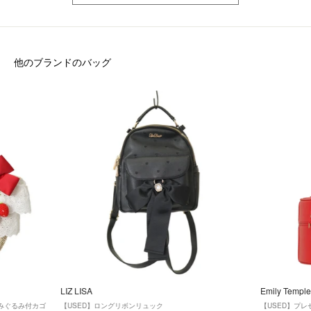
他のブランドのバッグ
LIZ LISA
Emily Temple
ちごあみぐるみ付カゴ
【USED】ロングリボンリュック
【USED】プ