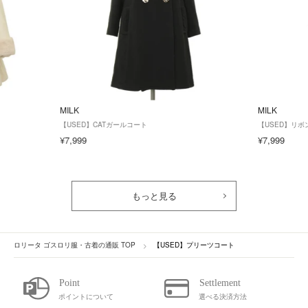
MILK
MILK
【USED】CATガールコート
【USED】リ
¥7,999
¥7,999
もっと見る
ロリータ ゴスロリ服・古着の通販 TOP
【USED】プリーツコート
ポイントについて
選べる決済方法