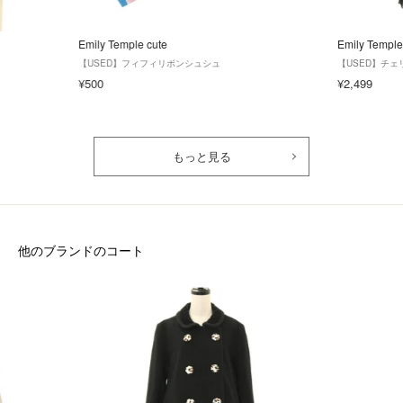
Emily Temple cute
Emily Temple
【USED】フィフィリボンシュシュ
【USED】チ
¥500
¥2,499
もっと見る
他のブランドのコート