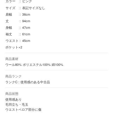
カラー
ピンク
サイズ
表記サイズなし
肩幅
36cm
丈
94cm
身幅
47cm
袖丈
61cm
ウエスト
45cm
ポケット×2
商品素材
ウール
80%
ポリエステル
100%
綿
100%
商品ランク
ランクC : 使用感のある中古品
商品状態
使用感あり
毛羽立ち・毛玉
ウエストベロア部分に傷