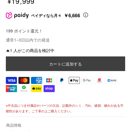
¥19,999
販
売
￥6,666
ペイディなら月々
価
格
199 ポイント還元！
価
通常1~3日以内での発送
格
🔥1 人がこの商品を検討中
カートに追加する
※中古品につき付属品やパーツの欠品、記載外のシミ、汚れ、破損、破れがある可
能性があります。ご了承の上ご購入ください。
商品情報