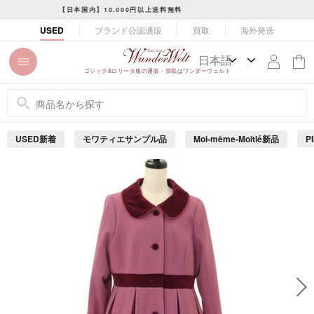
コ
令和8年熊本地震に伴う配達・集荷への影響について
ン
ス
ブランド公認通販
買取
海外発送
USED
テ
ラ
ン
イ
ツ
ド
ゴシック&ロリータ服の通販・買取はワンダーウェルト
に
シ
ス
ョ
キ
ー
ッ
を
USED新着
モワティエサンプル品
Moi-même-Moitié新品
P
プ
止
め
す
る
る