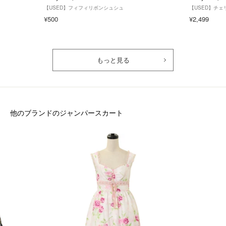
【USED】フィフィリボンシュシュ
【USED】チ
¥500
¥2,499
もっと見る
他のブランドのジャンパースカート