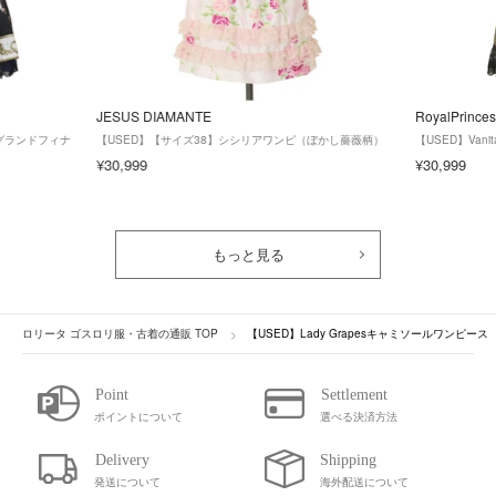
JESUS DIAMANTE
RoyalPrinces
ズ】グランドフィナ
【USED】【サイズ38】シシリアワンピ（ぼかし薔薇柄）
【USED】Van
¥30,999
¥30,999
もっと見る
ロリータ ゴスロリ服・古着の通販 TOP
【USED】Lady Grapesキャミソールワンピース
ポイントについて
選べる決済方法
発送について
海外配送について