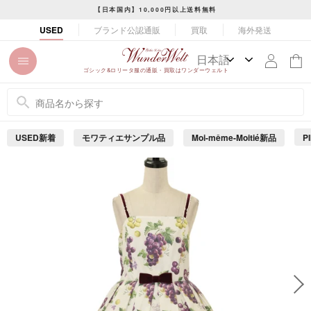
コ
【日本国内】10,000円以上送料無料
ン
ス
ブランド公認通販
買取
海外発送
USED
テ
ラ
ン
イ
ツ
ド
ゴシック&ロリータ服の通販・買取はワンダーウェルト
に
シ
ス
ョ
キ
ー
ッ
を
USED新着
モワティエサンプル品
Moi-même-Moitié新品
P
プ
止
め
す
る
る