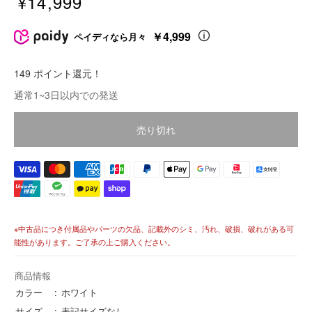
¥14,999
販
売
￥4,999
ペイディなら月々
価
格
149 ポイント還元！
価
通常1~3日以内での発送
格
売り切れ
※中古品につき付属品やパーツの欠品、記載外のシミ、汚れ、破損、破れがある可
能性があります。ご了承の上ご購入ください。
商品情報
カラー
ホワイト
サイズ
表記サイズなし