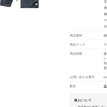
丈
身
袖
ウ
ポ
商品素材
綿
商品ランク
ラ
商品状態
使
シ
匂
若
お問い合わせ番号
u-
配送
送
購入について
他店舗でも販売してい