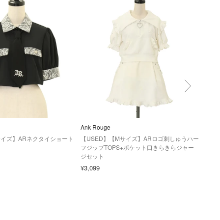
Ank Rouge
Ank 
サイズ】ARネクタイショート
【USED】【Mサイズ】ARロゴ刺しゅうハー
【U
フジップTOPS+ポケット口きらきらジャー
ャン
ジセット
¥3,6
¥3,099