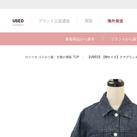
コ
ン
テ
ブランド公認通販
買取
海外発送
USED
ン
ツ
に
新着商品から探す
ブランドから探
ス
キ
ッ
ロリータ ゴスロリ服・古着の通販 TOP
【USED】【Mサイズ】クマプリン
プ
す
る