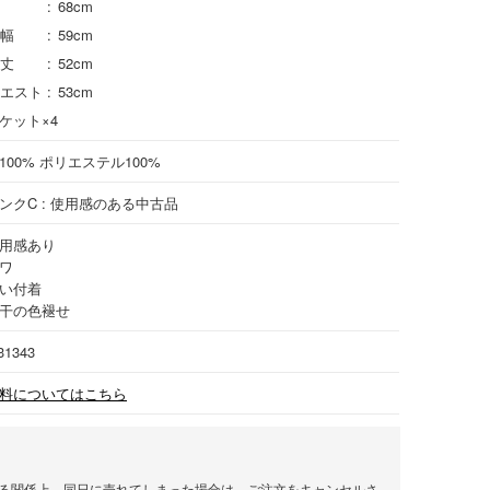
68cm
幅
59cm
丈
52cm
エスト
53cm
ケット×4
100%
ポリエステル
100%
ンクC : 使用感のある中古品
用感あり
ワ
い付着
干の色褪せ
31343
料についてはこちら
る関係上、同日に売れてしまった場合は、ご注文をキャンセルさ