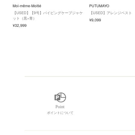
Moi-même-Moitié
PUTUMAYO
【USED】【9号】パイピングケープジャケ
【USED】アレンジベスト
ット（黒×青）
¥9,099
¥32,999
ポイントについて