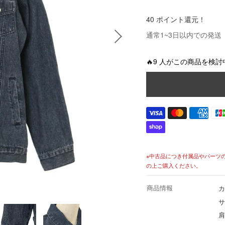
価
格
40 ポイント還元！
価
通常1~3日以内での発送
格
🔥9 人がこの商品を検討
※中古品につき付属品やパーツ
の上ご購入ください。
商品情報
カ
サ
肩