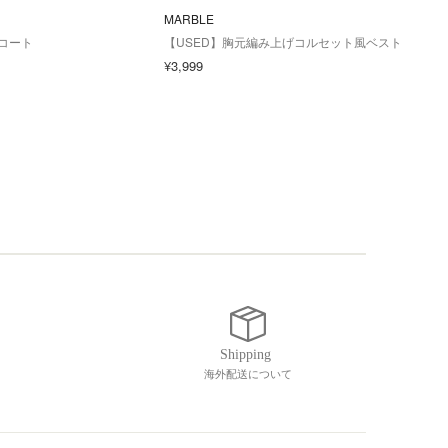
MARBLE
PINK
e コート
【USED】胸元編み上げコルセット風ベスト
【U
¥3,999
¥36,
海外配送について