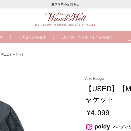
夏季休業のお知らせ
ス
ラ
ゴシック&ロリータ服の通販・買取はワンダーウェルト
イ
ド
す
カテゴリから探す
Lサイズ・プラスサイズから探す
シ
ョ
ー
トデニムジャケット
を
止
め
Ank Rouge
る
【USED】
ャケット
¥4,099
販
売
ペイディ