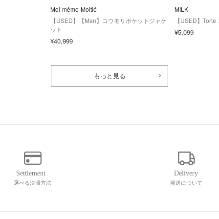
Moi-même-Moitié
MILK
【USED】【Man】コウモリポケットジャケ
【USED】Tort
ット
¥5,099
¥40,999
もっと見る
選べる決済方法
発送について