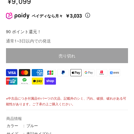
¥9,099
販
売
￥3,033
ペイディなら月々
価
格
90 ポイント還元！
価
通常1~3日以内での発送
格
売り切れ
※中古品につき付属品やパーツの欠品、記載外のシミ、汚れ、破損、破れがある可
能性があります。ご了承の上ご購入ください。
商品情報
カラー
ブルー
サイズ
表記サイズなし