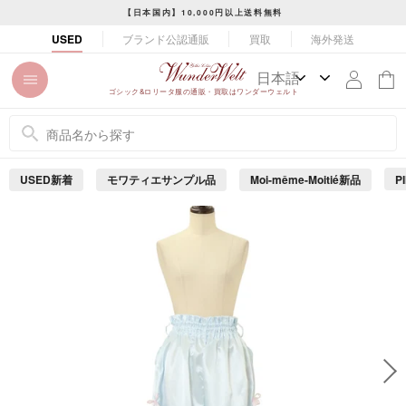
コ
【日本国内】10,000円以上送料無料
ン
ス
ブランド公認通販
買取
海外発送
USED
テ
ラ
ン
イ
ツ
ド
ゴシック&ロリータ服の通販・買取はワンダーウェルト
に
シ
ス
ョ
キ
ー
ッ
を
USED新着
モワティエサンプル品
Moi-même-Moitié新品
P
プ
止
め
す
る
る