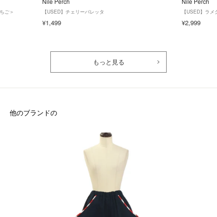
Nile Perch
Nile Perch
いちご＞
【USED】チェリーバレッタ
【USED】ラメ
¥1,499
¥2,999
もっと見る
他のブランドの