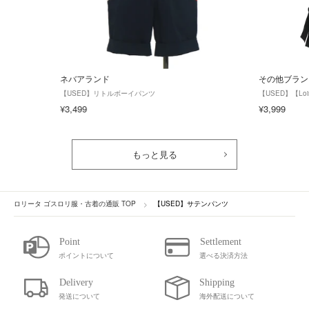
ネバアランド
その他ブラン
【USED】リトルボーイパンツ
【USED】【Lo
¥3,499
¥3,999
もっと見る
ロリータ ゴスロリ服・古着の通販 TOP
【USED】サテンパンツ
ポイントについて
選べる決済方法
発送について
海外配送について