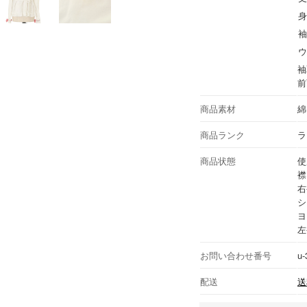
身
袖
ウ
袖
前
商品素材
綿
商品ランク
ラ
商品状態
使
襟
右
シ
ヨ
左
お問い合わせ番号
u-
配送
送