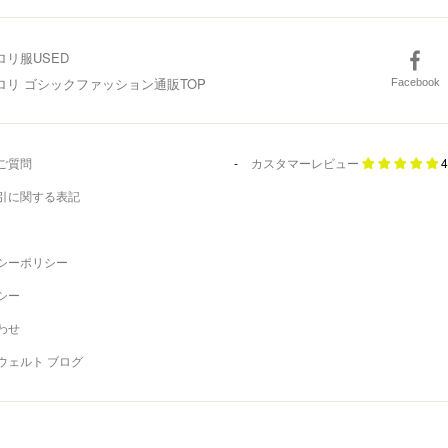
ロリ服USED
スロリ ゴシックファッション通販TOP
Facebook
ご質問
カスタマーレビュー
4
引に関する表記
シーポリシー
シー
わせ
ウェルト ブログ