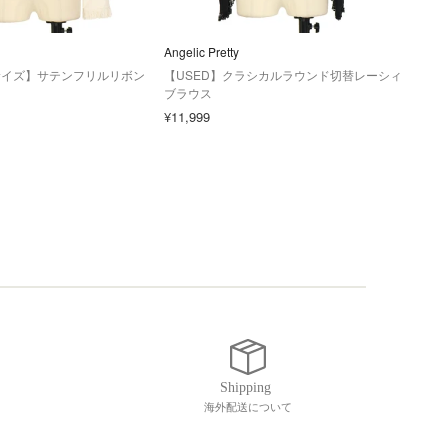
Angelic Pretty
その
サイズ】サテンフリルリボン
【USED】クラシカルラウンド切替レーシィ
【US
ブラウス
gar
¥11,999
¥7,0
海外配送について