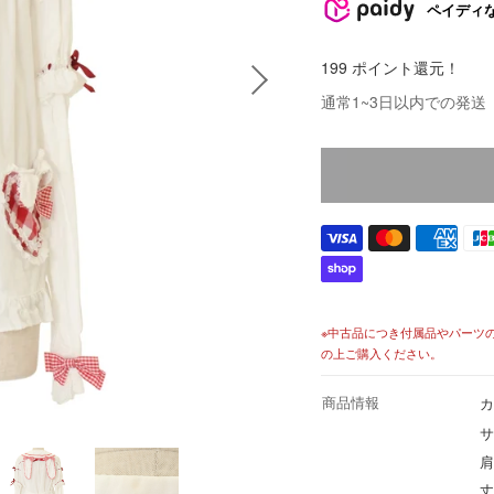
売
ペイディ
価
格
199 ポイント還元！
価
通常1~3日以内での発送
格
※中古品につき付属品やパーツ
の上ご購入ください。
商品情報
カ
サ
肩
丈