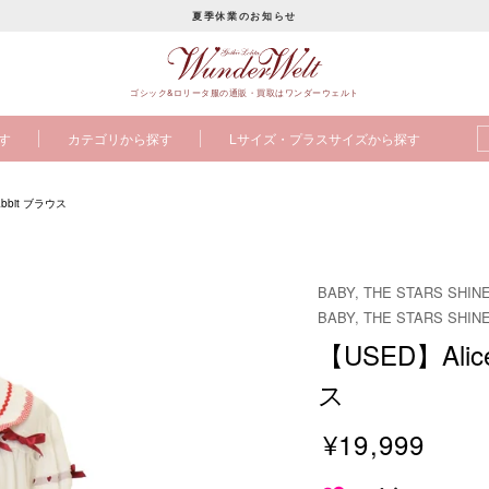
夏季休業のお知らせ
ス
ラ
ゴシック&ロリータ服の通販・買取はワンダーウェルト
イ
ド
す
カテゴリから探す
Lサイズ・プラスサイズから探す
シ
ョ
ー
Rabbit ブラウス
を
止
め
BABY, THE STARS SHIN
る
BABY, THE STARS SHI
【USED】Alice
ス
¥19,999
販