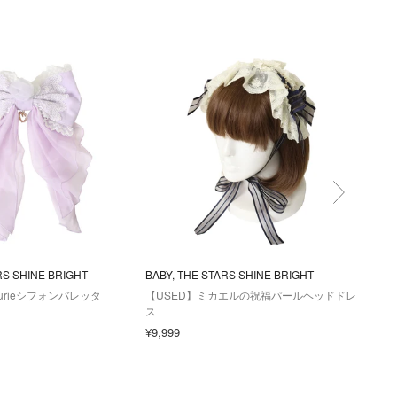
RS SHINE BRIGHT
BABY, THE STARS SHINE BRIGHT
BABY
leurieシフォンバレッタ
【USED】ミカエルの祝福パールヘッドドレ
【U
ス
ト
¥9,999
¥39,