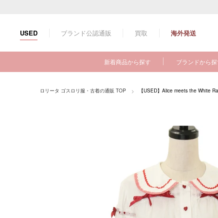
コ
ン
テ
ブランド公認通販
買取
海外発送
USED
ン
ツ
に
新着商品から探す
ブランドから探
ス
キ
ッ
ロリータ ゴスロリ服・古着の通販 TOP
【USED】Alice meets the White 
プ
す
る