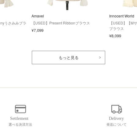
Amavel
Innocent World
 Bunnyうさみみブラ
【USED】Present Ribbonブラウス
【USED】【M
ブラウス
¥7,099
¥8,099
もっと見る
選べる決済方法
発送について