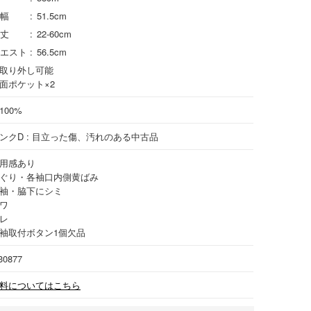
幅
51.5cm
丈
22-60cm
エスト
56.5cm
取り外し可能
面ポケット×2
100%
ンクD : 目立った傷、汚れのある中古品
用感あり
ぐり・各袖口内側黄ばみ
袖・脇下にシミ
ワ
レ
袖取付ボタン1個欠品
30877
料についてはこちら