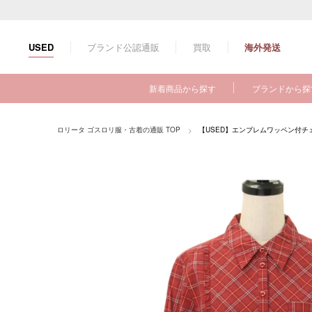
コ
ン
テ
ブランド公認通販
買取
海外発送
USED
ン
ツ
に
新着商品から探す
ブランドから探
ス
キ
ッ
ロリータ ゴスロリ服・古着の通販 TOP
【USED】エンブレムワッペン付チ
プ
す
る