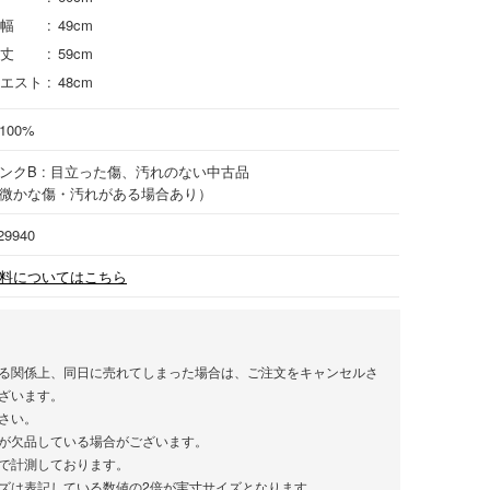
幅
49cm
丈
59cm
エスト
48cm
100%
ンクB : 目立った傷、汚れのない中古品
微かな傷・汚れがある場合あり）
29940
料についてはこちら
る関係上、同日に売れてしまった場合は、ご注文をキャンセルさ
ざいます。
さい。
が欠品している場合がございます。
で計測しております。
ズは表記している数値の2倍が実寸サイズとなります。