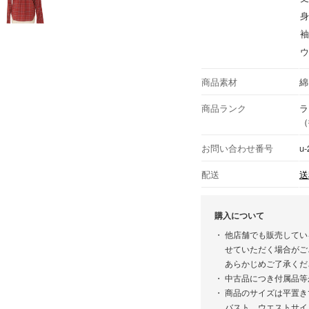
身
袖
ウ
商品素材
綿
商品ランク
ラ
（
お問い合わせ番号
u-
配送
送
購入について
他店舗でも販売してい
せていただく場合がご
あらかじめご了承くだ
中古品につき付属品等
商品のサイズは平置き
バスト、ウエストサイ