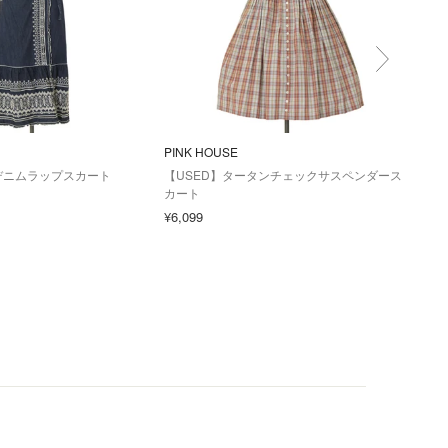
PINK HOUSE
PINK
デニムラップスカート
【USED】タータンチェックサスペンダース
【U
カート
ピー
¥6,099
¥16,