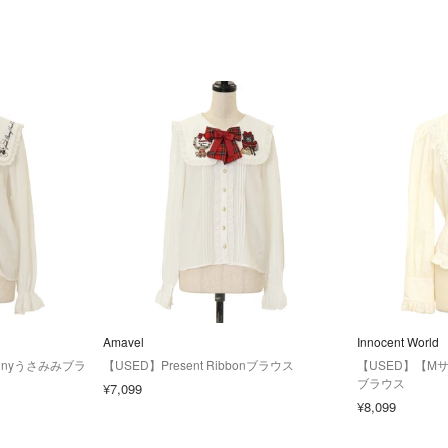
Amavel
Innocent World
 Bunnyうさみみブラ
【USED】Present Ribbonブラウス
【USED】【M
ブラウス
¥7,099
¥8,099