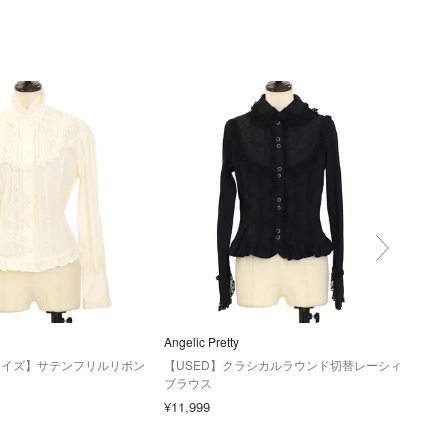
Angelic Pretty
その
サイズ】サテンフリルリボン
【USED】クラシカルラウンド切替レーシィ
【US
ブラウス
gar
¥11,999
¥7,0