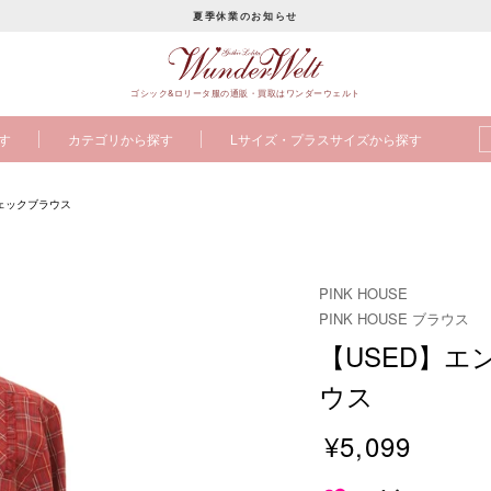
夏季休業のお知らせ
ス
ラ
ゴシック&ロリータ服の通販・買取はワンダーウェルト
イ
ド
す
カテゴリから探す
Lサイズ・プラスサイズから探す
シ
ョ
ー
ェックブラウス
を
止
め
PINK HOUSE
る
PINK HOUSE ブラウス
【USED】
ウス
¥5,099
販