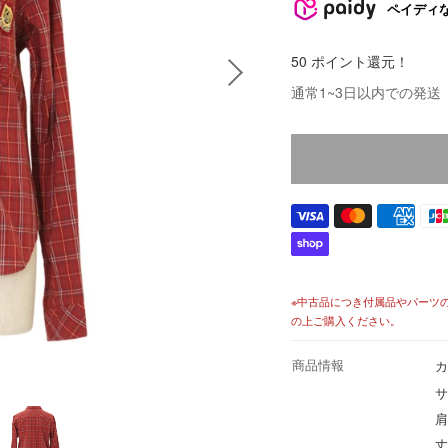
売
ペイディ
価
格
50 ポイント還元！
価
通常1~3日以内での発送
格
※中古品につき付属品やパーツ
の上ご購入ください。
商品情報
カ
サ
肩
丈