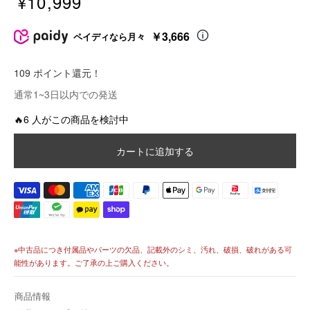
¥10,999
販
売
￥3,666
ペイディなら月々
価
格
109 ポイント還元！
価
通常1~3日以内での発送
格
🔥6 人がこの商品を検討中
カートに追加する
※中古品につき付属品やパーツの欠品、記載外のシミ、汚れ、破損、破れがある可
能性があります。ご了承の上ご購入ください。
商品情報