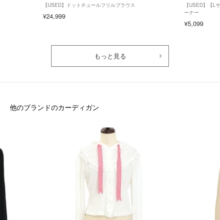
【USED】ドットチュールフリルブラウス
【USED】【
ーナー
¥24,999
¥5,099
もっと見る
他のブランドのカーディガン