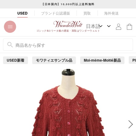
コ
【日本国内】10,000円以上送料無料
ン
ス
ブランド公認通販
買取
海外発送
USED
テ
ラ
ン
イ
ツ
ド
ゴシック&ロリータ服の通販・買取はワンダーウェルト
に
シ
ス
ョ
キ
ー
ッ
を
USED新着
モワティエサンプル品
Moi-même-Moitié新品
P
プ
止
め
す
る
る