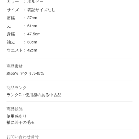
カラー
ボルドー
サイズ
表記サイズなし
肩幅
37cm
丈
61cm
身幅
47.5cm
袖丈
63cm
ウエスト
42cm
商品素材
綿
55%
アクリル
45%
商品ランク
ランクC : 使用感のある中古品
商品状態
使用感あり
袖に若干の毛玉
お問い合わせ番号