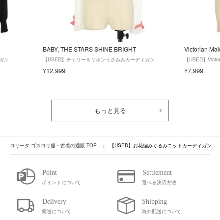
BABY, THE STARS SHINE BRIGHT
Victorian Ma
ィガン
【USED】チェリー＆リボンうさみみカーディガン
【USED】Vic
¥12,999
¥7,999
もっと見る
ロリータ ゴスロリ服・古着の通販 TOP
【USED】お花編みぐるみニットカーディガン
ポイントについて
選べる決済方法
発送について
海外配送について