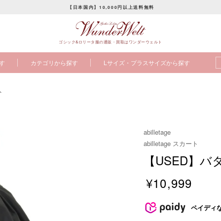
【日本国内】10,000円以上送料無料
ス
ラ
ゴシック&ロリータ服の通販・買取はワンダーウェルト
イ
ド
す
カテゴリから探す
Lサイズ・プラスサイズから探す
シ
ョ
ー
ト
を
止
め
abilletage
る
abilletage スカート
【USED】
¥10,999
販
売
ペイディ
価