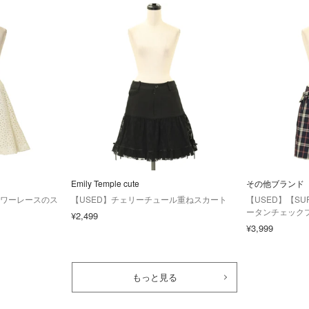
Emily Temple cute
その他ブランド
ラワーレースのス
【USED】チェリーチュール重ねスカート
【USED】【SU
ータンチェック
¥2,499
¥3,999
もっと見る