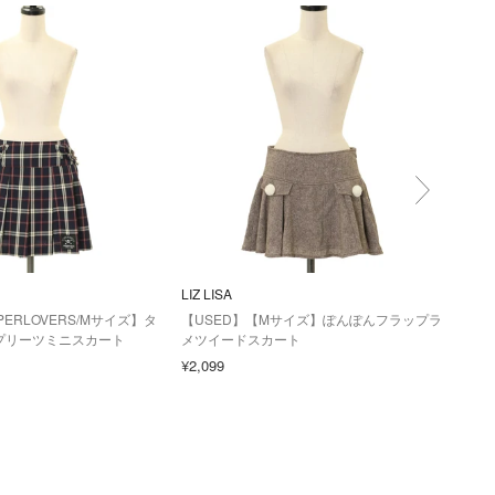
LIZ LISA
Amav
PERLOVERS/Mサイズ】タ
【USED】【Mサイズ】ぽんぽんフラップラ
【USE
プリーツミニスカート
メツイードスカート
¥10,
¥2,099