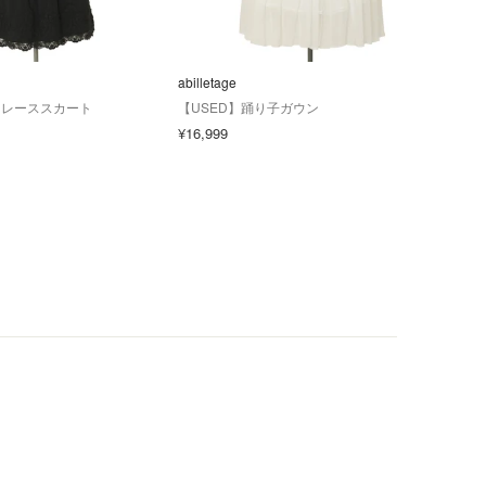
abilletage
abill
le レーススカート
【USED】踊り子ガウン
【U
¥16,999
¥8,9