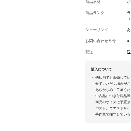
商品素材
ポ
商品ランク
ラ
（
シャーリング
あ
お問い合わせ番号
u-
配送
送
購入について
他店舗でも販売してい
せていただく場合がご
あらかじめご了承くだ
中古品につき付属品等
商品のサイズは平置き
バスト、ウエストサイ
手作業で採寸している