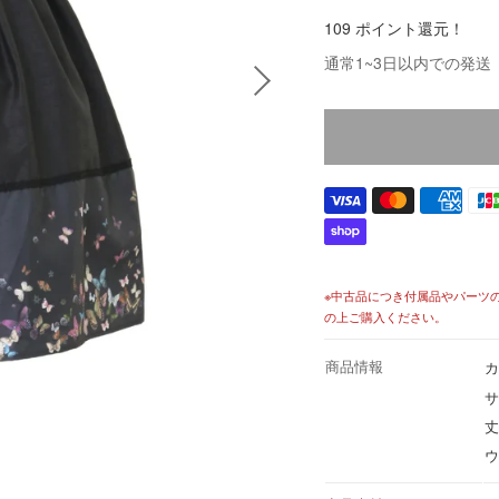
格
109 ポイント還元！
価
通常1~3日以内での発送
格
※中古品につき付属品やパーツ
の上ご購入ください。
商品情報
カ
サ
丈
ウ