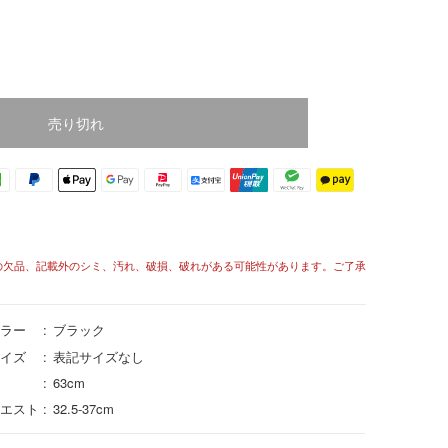
売り切れ
の欠品、記載外のシミ、汚れ、破損、破れがある可能性があります。ご了承
ラー
ブラック
イズ
表記サイズなし
63cm
エスト
32.5-37cm