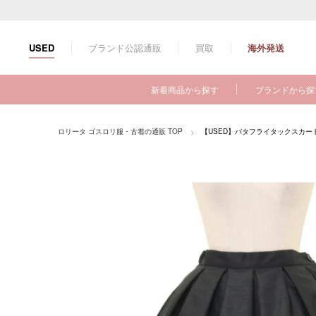
コ
ン
テ
ブランド公認通販
買取
海外発送
USED
ン
ツ
に
新着商品から探す
ブランドから探
ス
キ
ッ
ロリータ ゴスロリ服・古着の通販 TOP
【USED】バタフライタックスカー
プ
す
る