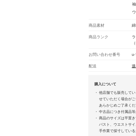
袖
ウ
商品素材
綿
商品ランク
ラ
（
お問い合わせ番号
u-
配送
送
購入について
他店舗でも販売してい
せていただく場合がご
あらかじめご了承くだ
中古品につき付属品等
商品のサイズは平置き
バスト、ウエストサイ
手作業で採寸している