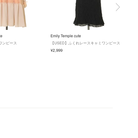
te
Emily Temple cute
Emily
oワンピース
【USED】ふくれレースキャミワンピース
【U
ース
¥2,999
¥7,9