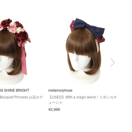
RS SHINE BRIGHT
metamorphose
Angel
Bouquet Princess お花カチ
【USED】With a magic wand！リボンカチ
【US
ューシャ
（ダ
¥2,999
¥10,