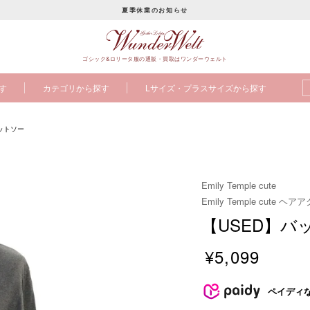
夏季休業のお知らせ
ス
ラ
ゴシック&ロリータ服の通販・買取はワンダーウェルト
イ
ド
す
カテゴリから探す
Lサイズ・プラスサイズから探す
シ
ョ
ー
ットソー
を
止
め
Emily Temple cute
る
Emily Temple cute 
【USED】
¥5,099
販
売
ペイディ
価