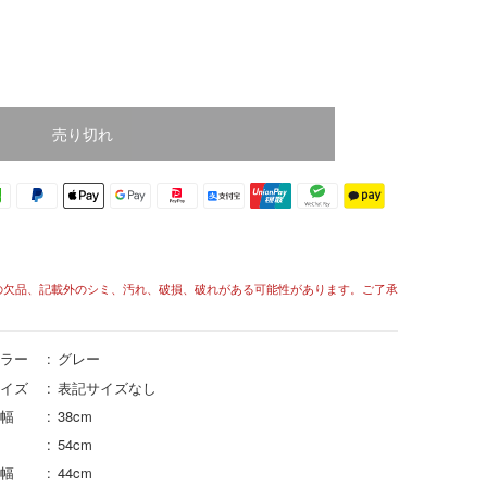
売り切れ
の欠品、記載外のシミ、汚れ、破損、破れがある可能性があります。ご了承
ラー
グレー
イズ
表記サイズなし
幅
38cm
54cm
幅
44cm