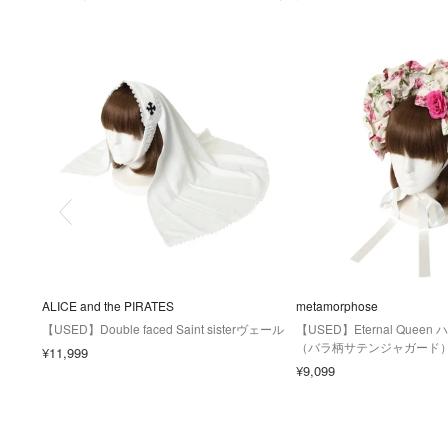
ALICE and the PIRATES
metamorphose
【USED】Double faced Saint sisterヴェール
【USED】Eternal Que
（バラ柄サテンジャガード
¥11,999
¥9,099