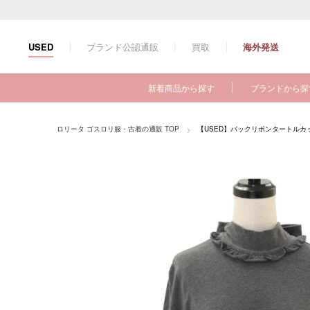
コ
ン
テ
ブランド公認通販
買取
海外発送
USED
ン
ツ
に
新着商品から探す
ブランドから探
ス
キ
ッ
ロリータ ゴスロリ服・古着の通販 TOP
【USED】バックリボンタートルカ
プ
す
る