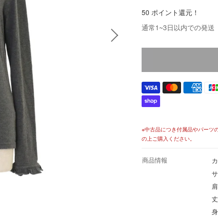
格
50 ポイント還元！
価
通常1~3日以内での発送
格
※中古品につき付属品やパーツ
の上ご購入ください。
商品情報
カ
サ
肩
丈
身