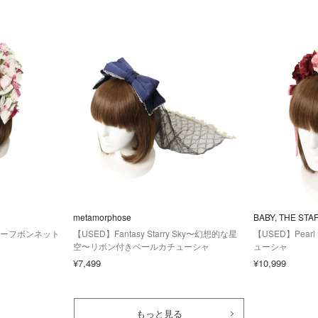
metamorphose
BABY, THE STA
en ハーフボンネット
【USED】Fantasy Starry Sky〜幻想的な星
【USED】Pearl 
）
空〜リボン付きベールカチューシャ
ューシャ
¥7,499
¥10,999
もっと見る