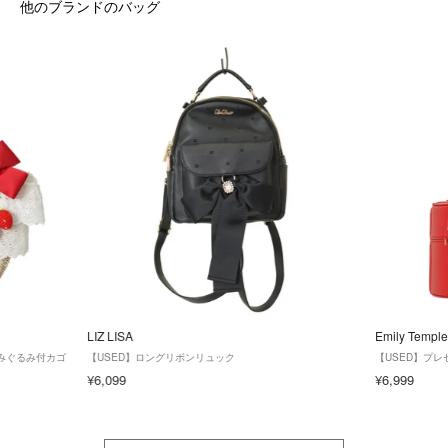
他のブランドのバッグ
LIZ LISA
Emily Temple
ちごあみぐるみ付カゴ
【USED】ロングリボンリュック
【USED】プ
¥6,099
¥6,999