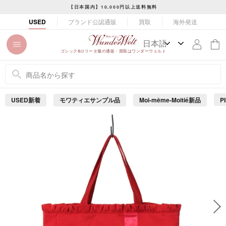
コ
【日本国内】10,000円以上送料無料
ン
ス
ブランド公認通販
買取
海外発送
USED
テ
ラ
ン
イ
ツ
ド
ゴシック&ロリータ服の通販・買取はワンダーウェルト
に
シ
ス
ョ
キ
ー
ッ
を
USED新着
モワティエサンプル品
Moi-même-Moitié新品
P
プ
止
め
す
る
る