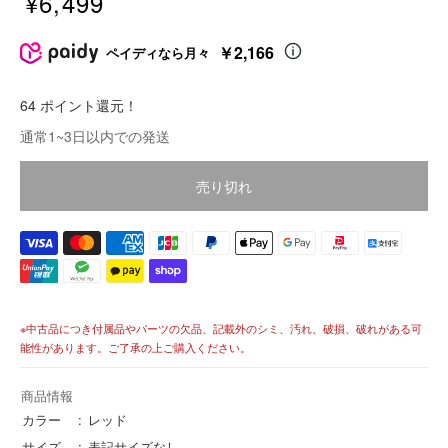
¥6,499
販
売
￥2,166
ペイディなら月々
価
格
64 ポイント還元！
価
通常1~3日以内での発送
格
売り切れ
※中古品につき付属品やパーツの欠品、記載外のシミ、汚れ、破損、破れがある可
能性があります。ご了承の上ご購入ください。
商品情報
カラー
レッド
サイズ
表記サイズなし