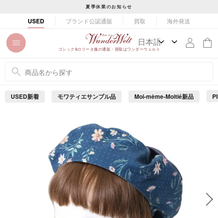
コ
夏季休業のお知らせ
ン
ス
ブランド公認通販
買取
海外発送
USED
テ
ラ
ン
イ
ツ
ド
ゴシック&ロリータ服の通販・買取はワンダーウェルト
に
シ
ス
ョ
キ
ー
ッ
を
USED新着
モワティエサンプル品
Moi-même-Moitié新品
P
プ
止
め
す
る
る