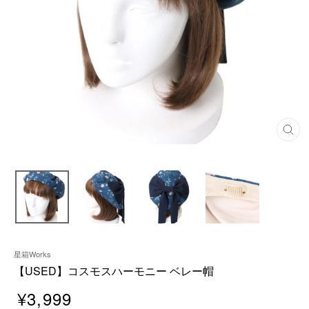
閉
じ
る
星箱Works
【USED】コスモスハーモニー ベレー帽
¥3,999