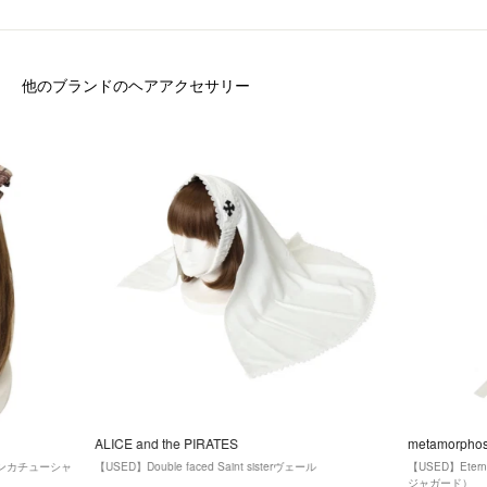
他のブランドのヘアアクセサリー
ALICE and the PIRATES
metamorpho
ンカチューシャ
【USED】Double faced Saint sisterヴェール
【USED】Ete
ジャガード）