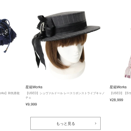
星箱Works
星箱Works
oWorks】和気香龍
【USED】シュヴァルドール レースリボンストライプキャノ
【USED】【
チェ
¥28,999
¥9,999
もっと見る