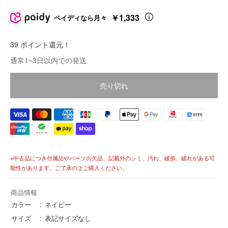
販
売
￥1,333
ペイディなら月々
価
格
39 ポイント還元！
価
通常1~3日以内での発送
格
売り切れ
※中古品につき付属品やパーツの欠品、記載外のシミ、汚れ、破損、破れがある可
能性があります。ご了承の上ご購入ください。
商品情報
カラー
ネイビー
サイズ
表記サイズなし