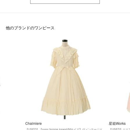
他のブランドのワンピース
Chalmiere
星箱Works
【USED】【axes femme kawaii/Mサイズ】ヴィンテージド
【USED】リ