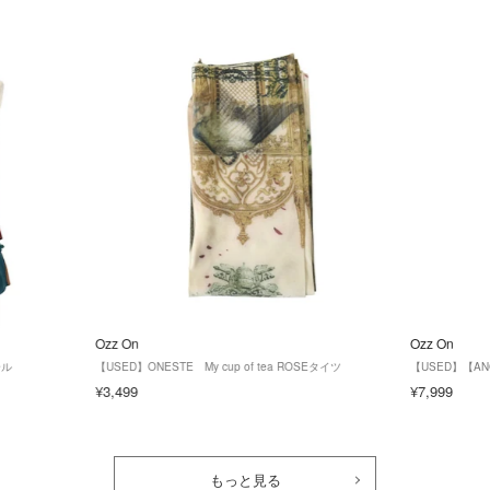
Ozz On
Ozz On
ール
【USED】ONESTE My cup of tea ROSEタイツ
【USED】【AN
¥3,499
¥7,999
もっと見る