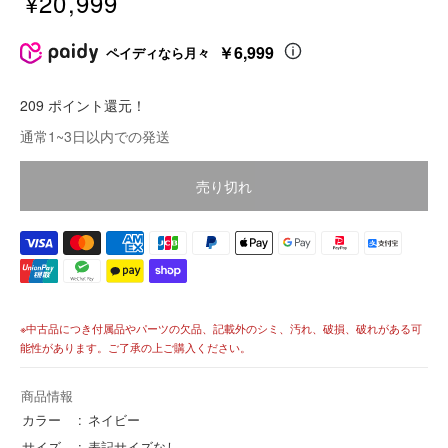
¥20,999
販
売
￥6,999
ペイディなら月々
価
格
209 ポイント還元！
価
通常1~3日以内での発送
格
売り切れ
※中古品につき付属品やパーツの欠品、記載外のシミ、汚れ、破損、破れがある可
能性があります。ご了承の上ご購入ください。
商品情報
カラー
ネイビー
サイズ
表記サイズなし