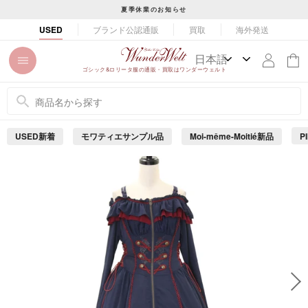
コ
夏季休業のお知らせ
ン
ス
ブランド公認通販
買取
海外発送
USED
テ
ラ
ン
イ
ツ
ド
ゴシック&ロリータ服の通販・買取はワンダーウェルト
に
シ
ス
ョ
キ
ー
ッ
を
USED新着
モワティエサンプル品
Moi-même-Moitié新品
P
プ
止
め
す
る
る