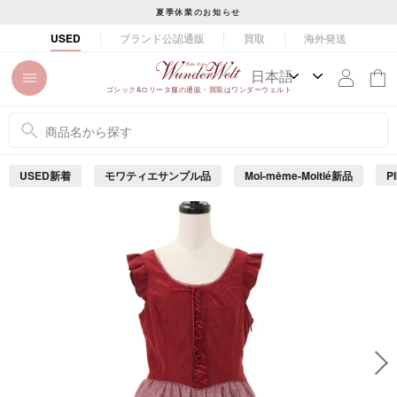
コ
夏季休業のお知らせ
ン
ス
ブランド公認通販
買取
海外発送
USED
テ
ラ
ン
イ
ツ
ド
ゴシック&ロリータ服の通販・買取はワンダーウェルト
に
シ
ス
ョ
キ
ー
ッ
を
USED新着
モワティエサンプル品
Moi-même-Moitié新品
P
プ
止
め
す
る
る