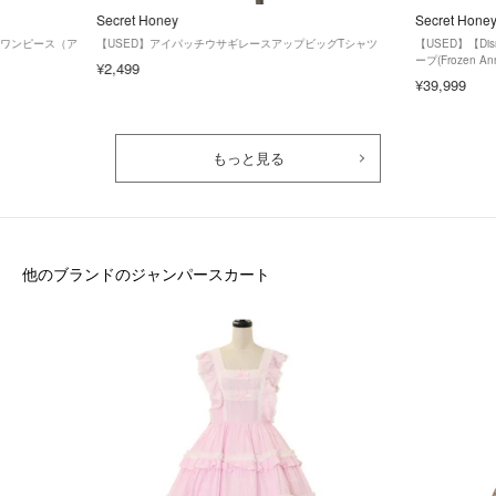
Secret Honey
Secret Hone
キシワンピース（ア
【USED】アイパッチウサギレースアップビッグTシャツ
【USED】【D
ープ(Frozen Ann
¥2,499
¥39,999
もっと見る
他のブランドのジャンパースカート