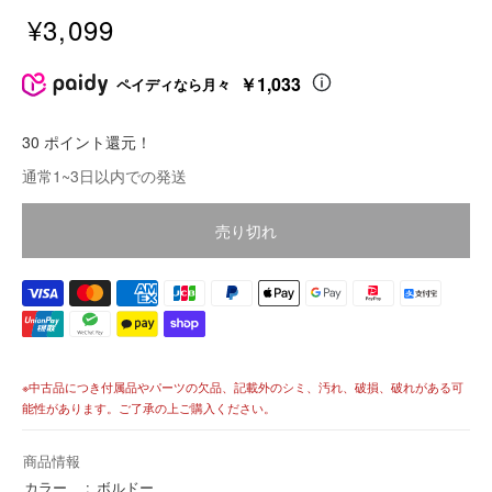
¥3,099
販
売
￥1,033
ペイディなら月々
価
格
30 ポイント還元！
価
通常1~3日以内での発送
格
売り切れ
※中古品につき付属品やパーツの欠品、記載外のシミ、汚れ、破損、破れがある可
能性があります。ご了承の上ご購入ください。
商品情報
カラー
ボルドー