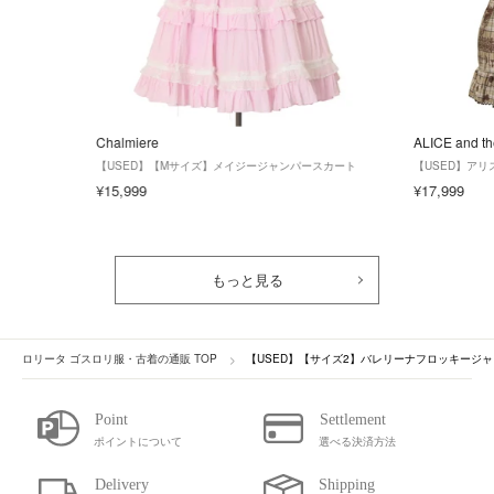
Chalmiere
ALICE and t
【USED】【Mサイズ】メイジージャンパースカート
【USED】ア
¥15,999
¥17,999
もっと見る
ロリータ ゴスロリ服・古着の通販 TOP
【USED】【サイズ2】バレリーナフロッキージ
ポイントについて
選べる決済方法