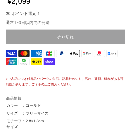
¥2,099
販
20 ポイント還元！
売
価
通常1~3日以内での発送
格
価
売り切れ
格
※中古品につき付属品やパーツの欠品、記載外のシミ、汚れ、破損、破れがある可
能性があります。ご了承の上ご購入ください。
商品情報
カラー
ゴールド
サイズ
フリーサイズ
モチーフ
2.8×1.8cm
サイズ