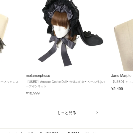
metamorphose
Jane Marple
ーカーネックレス
【USED】Antique Gothic Doll〜永遠の約束〜ベール付きハ
【USED】クマ
ーフボンネット
¥2,499
¥12,999
もっと見る