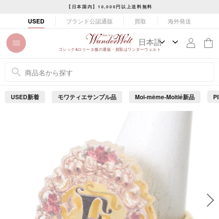
コ
【日本国内】10,000円以上送料無料
ン
ス
ブランド公認通販
買取
海外発送
USED
テ
ラ
ン
イ
ツ
ド
ゴシック&ロリータ服の通販・買取はワンダーウェルト
に
シ
ス
ョ
キ
ー
ッ
を
USED新着
モワティエサンプル品
Moi-même-Moitié新品
P
プ
止
め
す
る
る