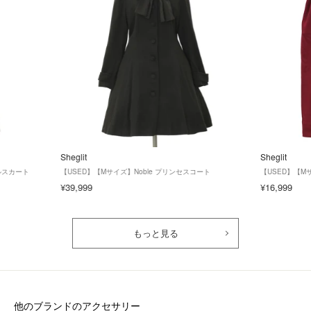
Sheglit
Sheglit
リルスカート
【USED】【Mサイズ】Noble プリンセスコート
【USED】【
¥39,999
¥16,999
もっと見る
他のブランドのアクセサリー