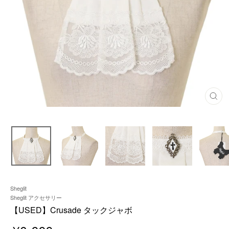
閉
じ
る
Sheglit
Sheglit アクセサリー
【USED】Crusade タックジャボ