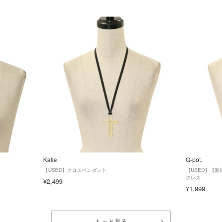
Katie
Q-pot.
【USED】クロスペンダント
【USED】【
クレス
¥2,499
¥1,999
もっと見る