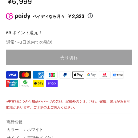
¥6,999
販
売
￥2,333
ペイディなら月々
価
格
69 ポイント還元！
価
通常1~3日以内での発送
格
売り切れ
※中古品につき付属品やパーツの欠品、記載外のシミ、汚れ、破損、破れがある可
能性があります。ご了承の上ご購入ください。
商品情報
カラー
ホワイト
サイズ
表記サイズなし