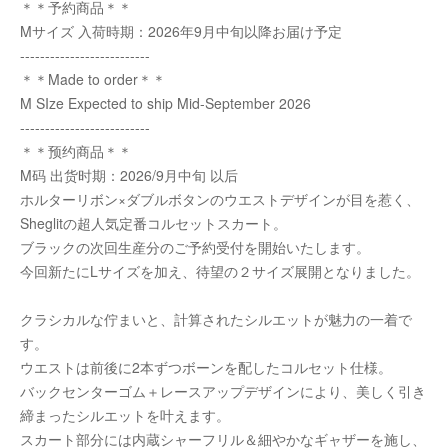
＊＊予約商品＊＊
Mサイズ 入荷時期：2026年9月中旬以降お届け予定
--------------------------
＊＊Made to order＊＊
M SIze Expected to ship Mid-September 2026
--------------------------
＊＊预约商品＊＊
M码 出货时期：2026/9月中旬 以后
ホルターリボン×ダブルボタンのウエストデザインが目を惹く、
Sheglitの超人気定番コルセットスカート。
ブラックの次回生産分のご予約受付を開始いたします。
今回新たにLサイズを加え、待望の２サイズ展開となりました。
クラシカルな佇まいと、計算されたシルエットが魅力の一着で
す。
ウエストは前後に2本ずつボーンを配したコルセット仕様。
バックセンターゴム＋レースアップデザインにより、美しく引き
締まったシルエットを叶えます。
スカート部分には内蔵シャーフリル＆細やかなギャザーを施し、