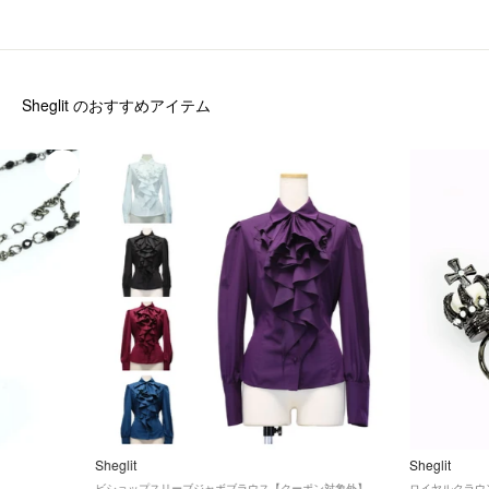
Sheglit
のおすすめアイテム
Sheglit
Sheglit
ビショップスリーブジャボブラウス【クーポン対象外】
ロイヤルクラウ