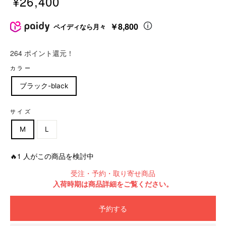
¥26,400
販
売
￥8,800
ペイディなら月々
価
格
264 ポイント還元！
価
カラー
格
ブラック-black
サイズ
M
L
🔥1 人がこの商品を検討中
受注・予約・取り寄せ商品
入荷時期は商品詳細をご覧ください。
予約する