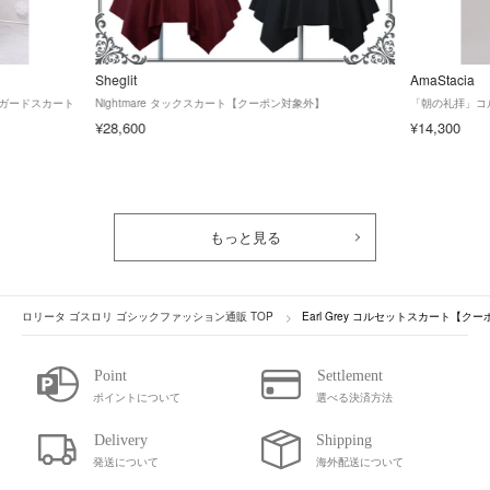
Sheglit
AmaStacia
ガードスカート
Nightmare タックスカート【クーポン対象外】
「朝の礼拝」コ
¥28,600
¥14,300
もっと見る
ロリータ ゴスロリ ゴシックファッション通販 TOP
Earl Grey コルセットスカート【ク
ポイントについて
選べる決済方法
発送について
海外配送について