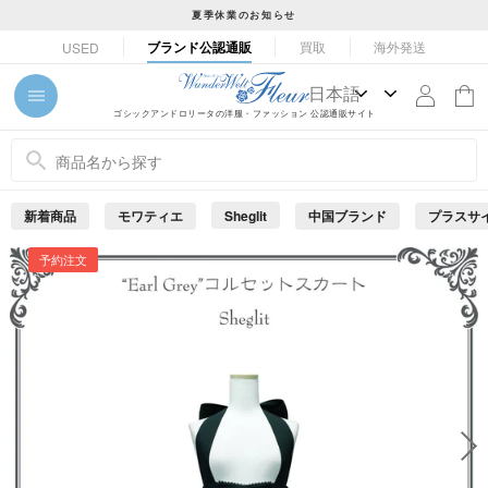
コ
夏季休業のお知らせ
ン
ス
ブランド公認通販
買取
海外発送
USED
テ
ラ
ン
イ
ツ
ド
ゴシックアンドロリータの洋服・ファッション 公認通販サイト
に
シ
ス
ョ
キ
ー
ッ
を
新着商品
モワティエ
Sheglit
中国ブランド
プラスサ
プ
止
め
す
予約注文
る
る