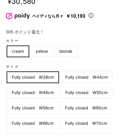
¥30,580
販
売
￥10,193
ペイディなら月々
価
格
305 ポイント還元！
価
カラー
格
cream
yellow
blonde
サイズ
Fully closed W38cm
Fully closed W44cm
Fully closed W46cm
Fully closed W50cm
Fully closed W56cm
Fully closed W60cm
Fully closed W66cm
Fully closed W70cm