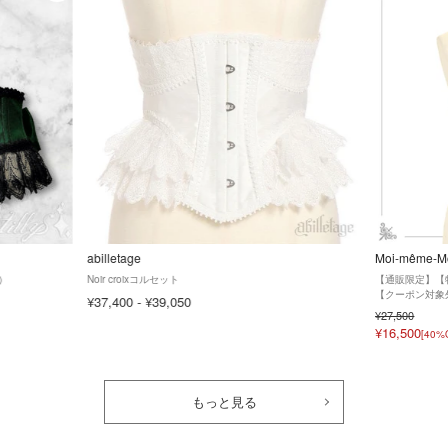
abilletage
Moi-même-Mo
）
Noir croixコルセット
【通販限定】【
【クーポン対象
¥37,400
-
¥39,050
¥27,500
¥16,500
[40%
もっと見る