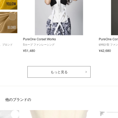
PureOne Corset Works
PureOne Cor
、ブロンド
Sカーブ ファンレーシング
砂時計型 ファ
¥51,480
¥42,680
もっと見る
他のブランドの