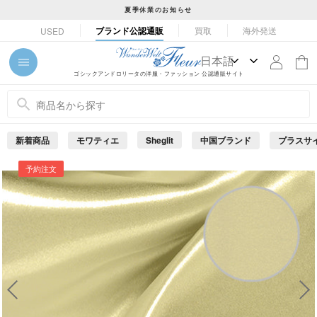
コ
夏季休業のお知らせ
ン
ス
ブランド公認通販
買取
海外発送
USED
テ
ラ
ン
イ
ツ
ド
ゴシックアンドロリータの洋服・ファッション 公認通販サイト
に
シ
ス
ョ
キ
ー
ッ
を
新着商品
モワティエ
Sheglit
中国ブランド
プラスサ
プ
止
め
す
予約注文
る
る