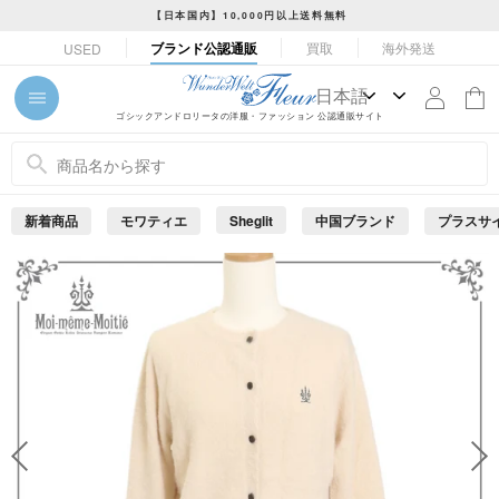
コ
【日本国内】10,000円以上送料無料
ン
ス
ブランド公認通販
買取
海外発送
USED
テ
ラ
ン
イ
ツ
ド
ゴシックアンドロリータの洋服・ファッション 公認通販サイト
に
シ
ス
ョ
キ
ー
ッ
を
新着商品
モワティエ
Sheglit
中国ブランド
プラスサ
プ
止
め
す
る
る