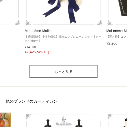
Moi-même-Moitié
Moi-même-Mo
【通販限定】【特別価格】燭台エンブレムボンネット【クー
【再入荷】コフ
ポン対象外】
¥2,200
¥14,850
¥7,425
[50%OFF]
もっと見る
他のブランドのカーディガン