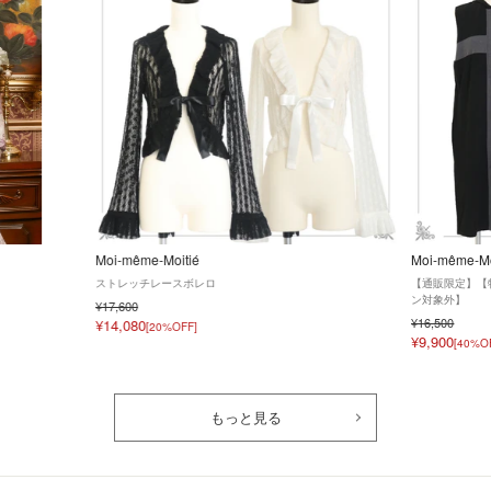
Moi-même-Moitié
Moi-même-Mo
ストレッチレースボレロ
【通販限定】【
ン対象外】
¥17,600
¥16,500
¥14,080
[20%OFF]
¥9,900
[40%O
もっと見る