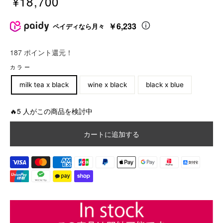
¥18,700
販
売
￥6,233
ペイディなら月々
価
格
187 ポイント還元！
価
カラー
格
milk tea x black
wine x black
black x blue
🔥5 人がこの商品を検討中
カートに追加する