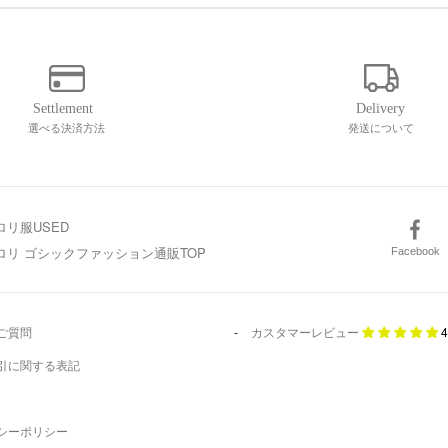
選べる決済方法
発送について
ロリ服USED
スロリ ゴシックファッション通販TOP
Facebook
ご質問
カスタマーレビュー
4
引に関する表記
シーポリシー