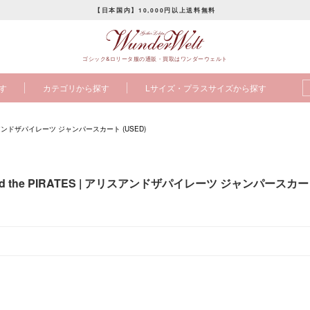
【日本国内】10,000円以上送料無料
ス
ラ
ゴシック&ロリータ服の通販・買取はワンダーウェルト
イ
ド
す
カテゴリから探す
Lサイズ・プラスサイズから探す
シ
ョ
ー
 アリスアンドザパイレーツ ジャンパースカート (USED)
を
止
め
and the PIRATES | アリスアンドザパイレーツ ジャンパースカート
る