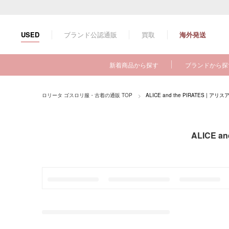
コ
ン
テ
ブランド公認通販
買取
海外発送
USED
ン
ツ
に
新着商品から探す
ブランドから探
ス
キ
ッ
ロリータ ゴスロリ服・古着の通販 TOP
ALICE and the PIRATES |
プ
す
る
ALICE 