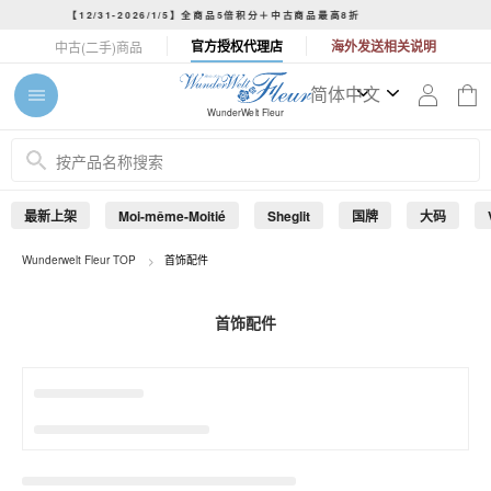
コ
/1/5】全商品5倍积分＋中古商品最高8折
令和8年熊本地震に伴
ン
ス
官方授权代理店
海外发送相关说明
中古(二手)商品
テ
ラ
ン
イ
ツ
ド
WunderWelt Fleur
に
シ
ス
ョ
キ
ー
ッ
を
最新上架
Moi-même-Moitié
Sheglit
国牌
大码
プ
止
す
め
Wunderwelt Fleur TOP
首饰配件
る
る
首饰配件