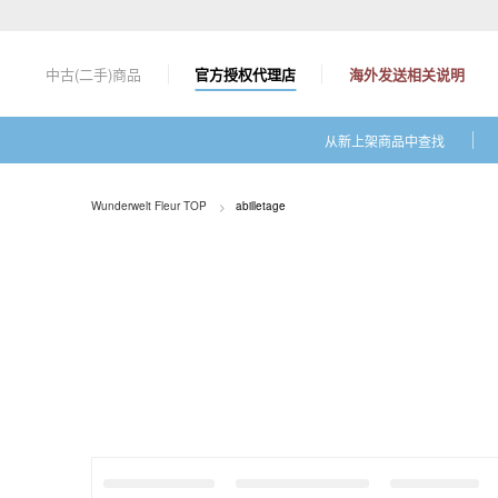
コ
ン
テ
中古(二手)商品
官方授权代理店
海外发送相关说明
ン
ツ
に
从新上架商品中查找
ス
キ
ッ
Wunderwelt Fleur TOP
abilletage
プ
す
る