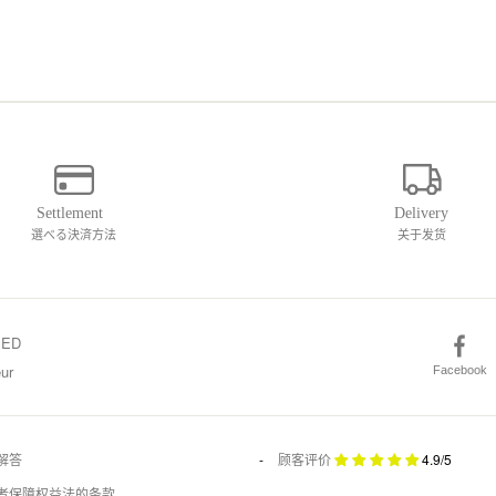
選べる決済方法
关于发货
SED
ur
Facebook
解答
顾客评价
4.9/5
者保障权益法的条款