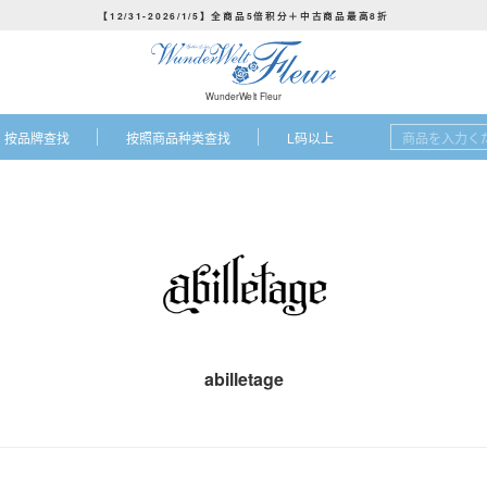
【12/31-2026/1/5】全商品5倍积分＋中古商品最高8折
ス
ラ
イ
WunderWelt Fleur
ド
按品牌查找
按照商品种类查找
L码以上
シ
ョ
ー
を
止
め
る
abilletage