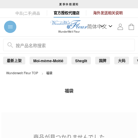
コ
夏季休假通知
ン
ス
官方授权代理店
海外发送相关说明
中古(二手)商品
テ
ラ
ン
イ
ツ
ド
WunderWelt Fleur
に
シ
ス
ョ
キ
ー
ッ
を
最新上架
Moi-même-Moitié
Sheglit
国牌
大码
プ
止
す
め
Wunderwelt Fleur TOP
福袋
る
る
福袋
商品が見つかりませんでした