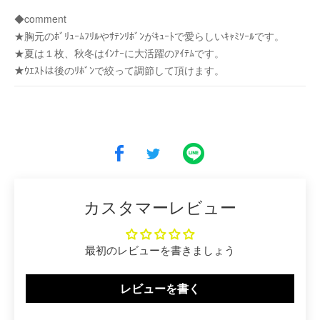
◆comment
★胸元のﾎﾞﾘｭｰﾑﾌﾘﾙやｻﾃﾝﾘﾎﾞﾝがｷｭｰﾄで愛らしいｷｬﾐｿｰﾙです。
★夏は１枚、秋冬はｲﾝﾅｰに大活躍のｱｲﾃﾑです。
★ｳｴｽﾄは後のﾘﾎﾞﾝで絞って調節して頂けます。
カスタマーレビュー
最初のレビューを書きましょう
レビューを書く