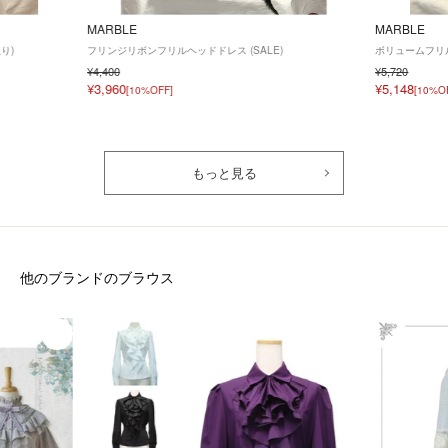
MARBLE
MARBLE
り)
フリンジリボンフリルヘッドドレス (SALE)
ボリュームフリル
¥4,400
¥5,720
¥3,960
¥5,148
[10%OFF]
[10%O
もっと見る
他のブランドのブラウス