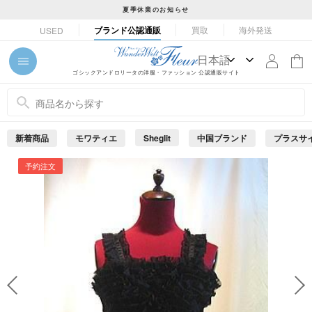
コ
夏季休業のお知らせ
ン
ス
ブランド公認通販
買取
海外発送
USED
テ
ラ
ン
イ
ツ
ド
ゴシックアンドロリータの洋服・ファッション 公認通販サイト
に
シ
ス
ョ
キ
ー
ッ
を
新着商品
モワティエ
Sheglit
中国ブランド
プラスサ
プ
止
め
す
予約注文
る
る