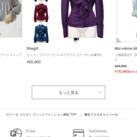
Sheglit
Moi-même-Mo
タンドカラーシフォンブ
ビショップスリーブジャボブラウス【クーポン対象外】
【通販限定】【
ス
¥20,900
¥24,200
¥16,940
[30%
もっと見る
ロリータ ゴスロリ ゴシックファッション通販 TOP
胸元フリルキャミソール