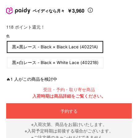
販
売
￥3,960
ペイディなら月々
価
格
118 ポイント還元！
価
色
格
黒×黒レース - Black × Black Lace (40221A)
黒×白レース - Black × White Lace (40221B)
🔥1 人がこの商品を検討中
受注・予約・取り寄せ商品
入荷時期は商品詳細をご覧ください。
予約する
※入荷次第、商品をお届けいたします。
※入荷予定時期は前後する場合がございます。
※ご注文後のキャンセルはできません。