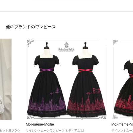
他のブランドのワンピース
Moi-même-Moitié
Moi-même-Mo
セット風ブラウ
サイレントムーンワンピース(ミディアム丈)
サイレントムー