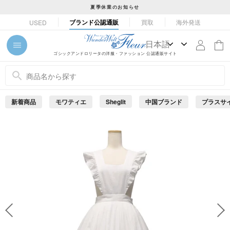
コ
夏季休業のお知らせ
ン
ス
ブランド公認通販
買取
海外発送
USED
テ
ラ
ン
イ
ツ
ド
ゴシックアンドロリータの洋服・ファッション 公認通販サイト
に
シ
ス
ョ
キ
ー
ッ
を
新着商品
モワティエ
Sheglit
中国ブランド
プラスサ
プ
止
め
す
る
る