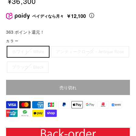
¥36,300
販
売
￥12,100
ペイディなら月々
価
格
363 ポイント還元！
価
カラー
格
ホワイト - White
アンティークローズ - Antique Rose
ブラック - Black
売り切れ