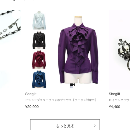
Sheglit
Sheglit
ビショップスリーブジャボブラウス【クーポン対象外】
ロイヤルクラウ
¥20,900
¥4,400
もっと見る