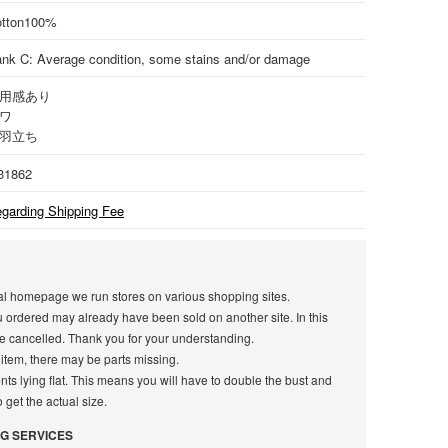
tton
100%
nk C: Average condition, some stains and/or damage
用感あり
ワ
羽立ち
31862
garding Shipping Fee
icial homepage we run stores on various shopping sites.
u ordered may already have been sold on another site. In this
e cancelled. Thank you for your understanding.
 item, there may be parts missing.
s lying flat. This means you will have to double the bust and
get the actual size.
G SERVICES