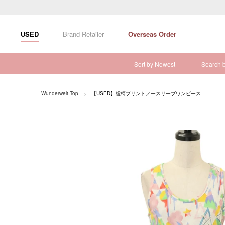
S
k
i
USED
Brand Retailer
Overseas Order
p
t
o
Sort by Newest
Search 
c
o
n
Wunderwelt Top
【USED】総柄プリントノースリーブワンピース
t
e
n
t