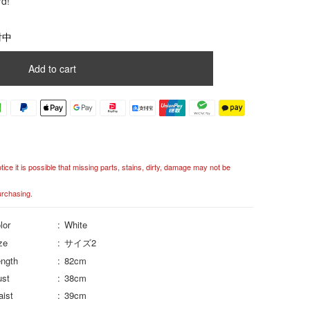
rd!
討中
Add to cart
ce it is possible that missing parts, stains, dirty, damage may not be
urchasing.
lor
White
ze
サイズ2
ngth
82cm
ust
38cm
ist
39cm