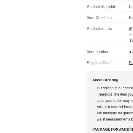
Product Material
Co
Item Condition
Ra
Product status
使
シ
毛
Item number
u-
Shipping Cost
Re
About Ordering
In addition to our off
Therefore, the item yo
case your order may b
As it is a second-hand
We measure all garment
waist measurements to 
PACKAGE FORWARDIN