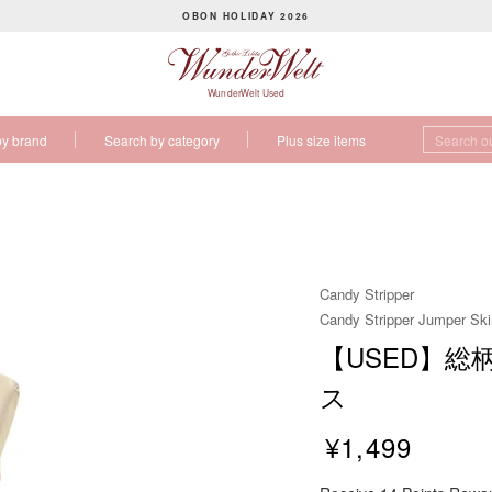
OBON HOLIDAY 2026
P
a
u
WunderWelt Used
s
by brand
Search by category
Plus size items
e
s
l
i
d
e
Candy Stripper
s
Candy Stripper Jumper Ski
h
【USED】
o
w
ス
¥1,499
R