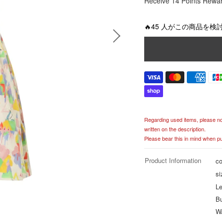
Receive 14 Points Rewa
e
g
u
🔥45 人がこの商品を検
l
a
r
p
r
i
c
e
Regarding used items, please noti
written on the description.
Please bear this in mind when p
Product Information
co
si
Le
B
Wa