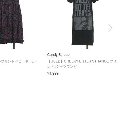
Candy Stripper
Candy
ルプリントベビードール
【USED】CHEEKY BITTER STRANGE プリ
【U
ントTシャツワンピ
ツ
¥1,999
¥1,9