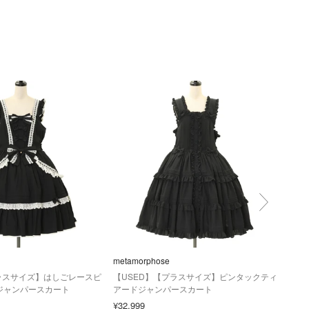
metamorphose
meta
ラスサイズ】はしごレースピ
【USED】【プラスサイズ】ピンタックティ
【U
ジャンパースカート
アードジャンパースカート
リル
¥32,999
¥30,