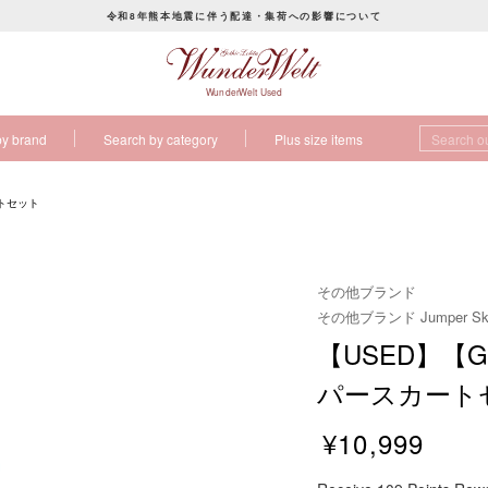
令和8年熊本地震に伴う配達・集荷への影響について
P
a
u
WunderWelt Used
s
by brand
Search by category
Plus size items
e
s
l
ートセット
i
d
e
その他ブランド
s
その他ブランド Jumper Ski
h
【USED】【G
o
w
パースカート
¥10,999
R