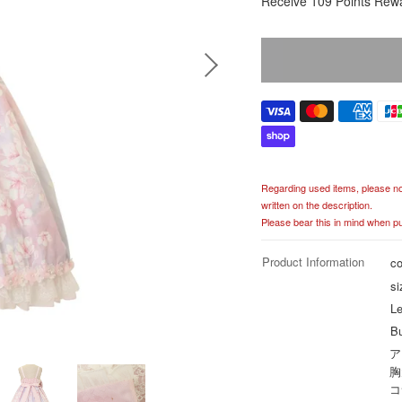
Receive 109 Points Rew
e
g
u
l
a
r
p
r
i
c
Regarding used items, please noti
e
written on the description.
Please bear this in mind when p
Product Information
co
si
Le
B
ア
胸
コ