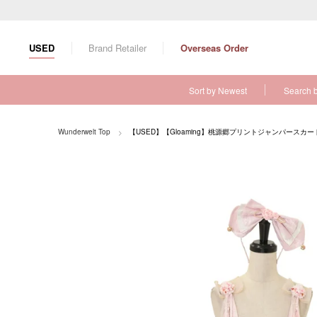
S
k
i
USED
Brand Retailer
Overseas Order
p
t
o
Sort by Newest
Search 
c
o
n
Wunderwelt Top
【USED】【Gloaming】桃源郷プリントジャンパースカ
t
e
n
t