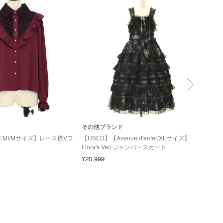
その他ブランド
その
EMI/Mサイズ】レース襟Vフ
【USED】【Avenue d'enfer/XLサイズ】
【US
Flora's Veil ジャンパースカート
Tha
¥20,999
¥7,9