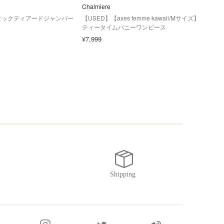
Chalmiere
Chal
タックティアードジャンパー
【USED】【axes femme kawaii/Mサイズ】
【US
ティータイムバニーワンピース
スウ
¥7,999
¥7,9