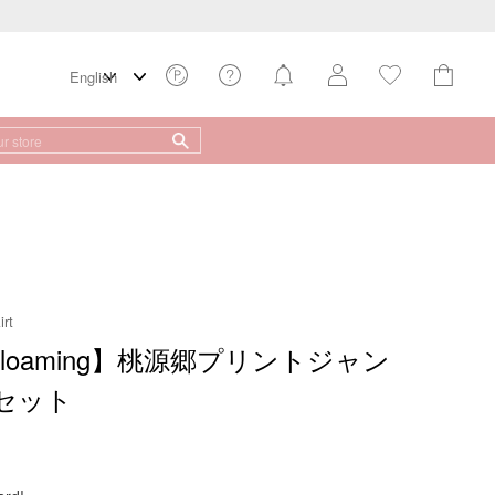
rt
loaming】桃源郷プリントジャン
セット