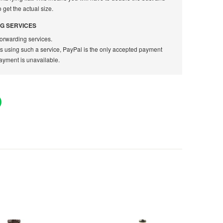
get the actual size.
G SERVICES
orwarding services.
rs using such a service, PayPal is the only accepted payment
ayment is unavailable.