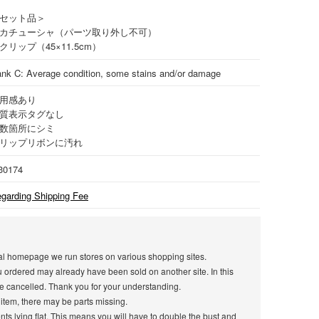
セット品＞
カチューシャ（パーツ取り外し不可）
クリップ（45×11.5cm）
nk C: Average condition, some stains and/or damage
用感あり
質表示タグなし
数箇所にシミ
リップリボンに汚れ
30174
garding Shipping Fee
icial homepage we run stores on various shopping sites.
u ordered may already have been sold on another site. In this
e cancelled. Thank you for your understanding.
 item, there may be parts missing.
s lying flat. This means you will have to double the bust and