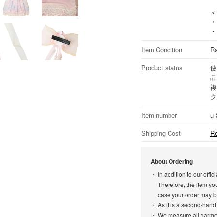
＜
・
・
Item Condition
Ra
Product status
使
品
複
ク
Item number
u-
Shipping Cost
Re
About Ordering
In addition to our off
Therefore, the item yo
case your order may b
As it is a second-hand
We measure all garment