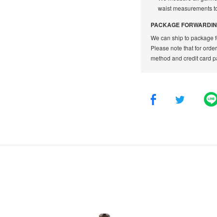
waist measurements to 
PACKAGE FORWARDIN
We can ship to package f
Please note that for orde
method and credit card p