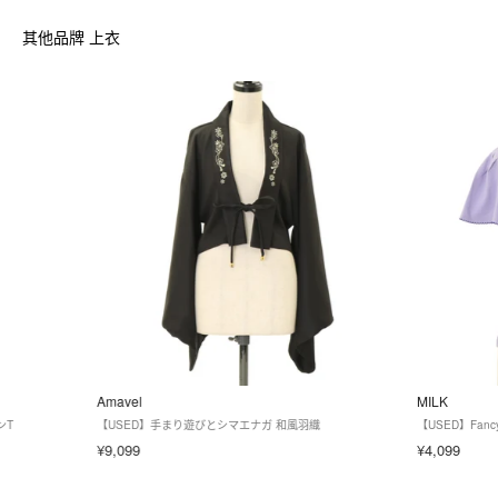
其他品牌 上衣
Amavel
MILK
ンT
【USED】手まり遊びとシマエナガ 和風羽織
【USED】Fanc
¥9,099
¥4,099