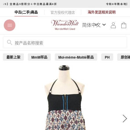
コ
令和8年熊本地震に伴う配達・集荷への影響について
ン
ス
中古(二手)商品
海外发送相关说明
官方授权代理店
テ
ラ
ン
イ
ツ
ド
WunderWelt Used
に
シ
ス
ョ
キ
ー
ッ
を
最新上架
MmM样品
Moi-même-Moitié新品
PH
原创
プ
止
す
め
る
る