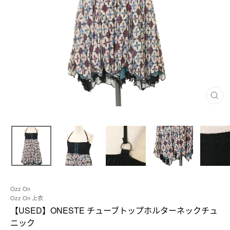
閉
じ
る
Ozz On
Ozz On 上衣
【USED】ONESTE チューブトップホルターネックチュ
ニック