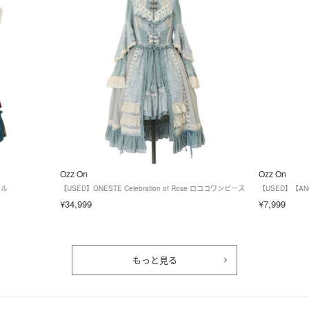
Ozz On
Ozz On
ール
【USED】ONESTE Celebration of Rose ロココワンピース
【USED】【AN
¥34,999
¥7,999
もっと見る