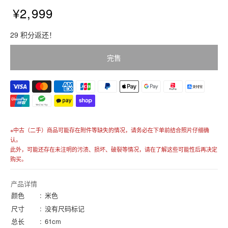
¥2,999
販
29 积分返还！
売
価
完售
格
価
格
※中古（二手）商品可能存在附件等缺失的情况，请务必在下单前结合照片仔细确
认。
此外，可能还存在未注明的污渍、损坏、破裂等情况，请在了解这些可能性后再决定
购买。
产品详情
颜色
米色
尺寸
没有尺码标记
总长
61cm