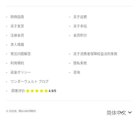
购物指南
关于运费
关于发货
关于本站
注册会员
会员积分
求人情報
常见问题解答
关于消费者保障权益法的条款
利用規約
隐私条款
返金ポリシー
咨询
ワンダーウェルト ブログ
顾客评价
4.9/5
© 2026, WunderWelt