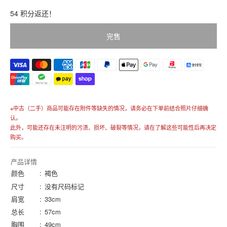
販
54 积分返还！
売
価
完售
格
価
格
※中古（二手）商品可能存在附件等缺失的情况，请务必在下单前结合照片仔细确
认。
此外，可能还存在未注明的污渍、损坏、破裂等情况，请在了解这些可能性后再决定
购买。
产品详情
颜色
褐色
尺寸
没有尺码标记
肩宽
33cm
总长
57cm
胸围
49cm