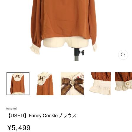
閉
じ
る
Amavel
【USED】Fancy Cookieブラウス
¥5,499