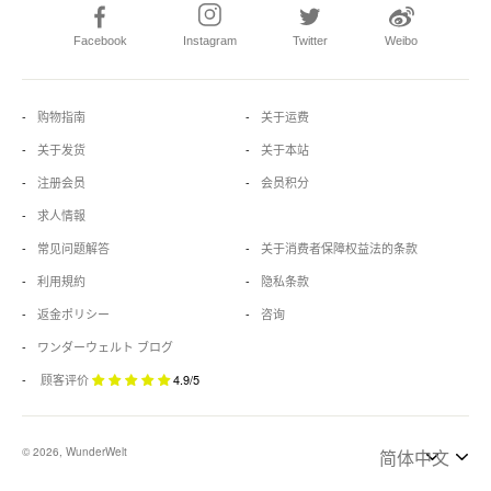
Facebook
Instagram
Twitter
Weibo
购物指南
关于运费
关于发货
关于本站
注册会员
会员积分
求人情報
常见问题解答
关于消费者保障权益法的条款
利用規約
隐私条款
返金ポリシー
咨询
ワンダーウェルト ブログ
顾客评价
4.9/5
© 2026, WunderWelt