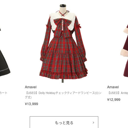
Amavel
Amavel
スカート
【USED】Dolly Holidayチェックティアードワンピース(ロン
【USED】Anti
グ丈)
¥12,999
¥13,999
もっと見る