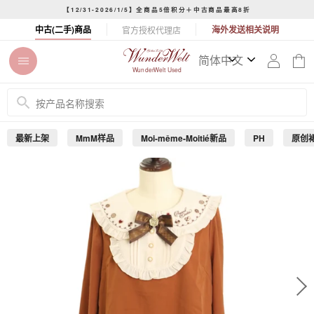
コ
【12/31-2026/1/5】全商品5倍积分＋中古商品最高8折
ン
ス
中古(二手)商品
海外发送相关说明
官方授权代理店
テ
ラ
ン
イ
ツ
ド
WunderWelt Used
に
シ
ス
ョ
キ
ー
ッ
を
最新上架
MmM样品
Moi-même-Moitié新品
PH
原创
プ
止
す
め
る
る