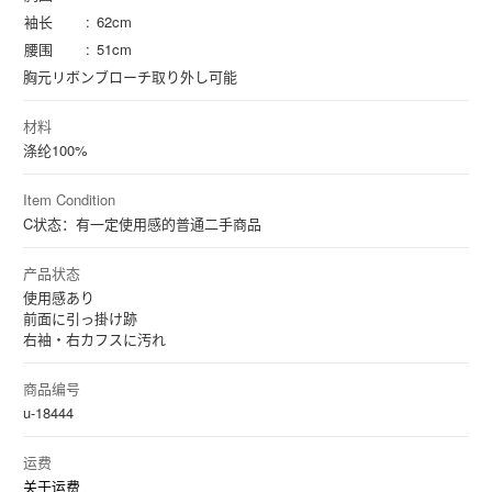
袖长
62cm
腰围
51cm
胸元リボンブローチ取り外し可能
材料
涤纶
100%
Item Condition
C状态：有一定使用感的普通二手商品
产品状态
使用感あり
前面に引っ掛け跡
右袖・右カフスに汚れ
商品编号
u-18444
运费
关于运费