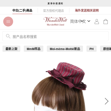
コ
夏季休假通知
ン
ス
中古(二手)商品
海外发送相关说明
官方授权代理店
テ
ラ
ン
イ
ツ
ド
WunderWelt Used
に
シ
ス
ョ
キ
ー
ッ
を
最新上架
MmM样品
Moi-même-Moitié新品
PH
原创
プ
止
す
め
る
る