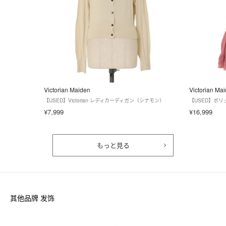
Victorian Maiden
Victorian Ma
【USED】Victorian レディカーディガン（シナモン）
【USED】ボ
¥7,999
¥16,999
もっと見る
其他品牌 发饰