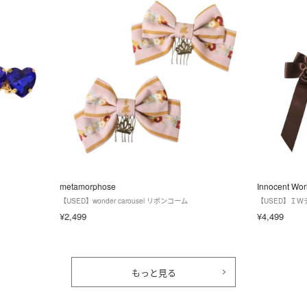
metamorphose
Innocent Wor
【USED】wonder carousel リボンコーム
【USED】Ｉ
¥2,499
¥4,499
もっと見る