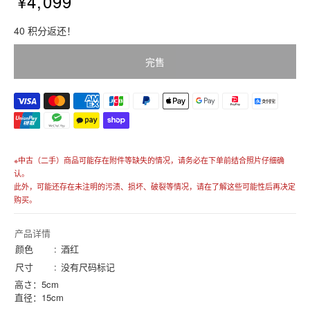
¥4,099
販
40 积分返还！
売
価
完售
格
価
格
※中古（二手）商品可能存在附件等缺失的情况，请务必在下单前结合照片仔细确
认。
此外，可能还存在未注明的污渍、损坏、破裂等情况，请在了解这些可能性后再决定
购买。
产品详情
颜色
酒红
尺寸
没有尺码标记
高さ：5cm
直径：15cm