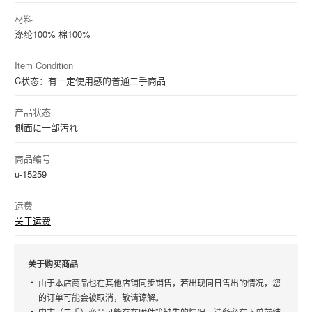
材料
涤纶
100%
棉
100%
Item Condition
C状态：有一定使用感的普通二手商品
产品状态
側面に一部汚れ
商品编号
u-15259
运费
关于运费
关于购买商品
由于本店商品也在其他店铺同步销售，若出现同日售出的情况，您
的订单可能会被取消，敬请谅解。
中古（二手）商品可能存在附件等缺失的情况，请务必在下单前结